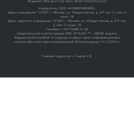
Издание «XX2 век» («22 век», https://22century.ru)
Учредитель: OOO «КОММУНИКЕЙК»
Адрес учредителя: 107031 г. Москва, ул. Рождественка, д. 5/7 стр. 2, пом. V,
комн. 18
Адрес издателя и редакции: 107031 г. Москва, ул. Рождественка, д. 5/7 стр.
2, пом. V, комн. 18
Телефон: +7(977)948-21-08
Свидетельство о регистрации СМИ ЭЛ № ФС 77 - 68048, выдано
Федеральной службой по надзору в сфере связи, информационных
технологий и массовых коммуникаций (Роскомнадзор) 13.12.2016 г.
Главный редактор — Сыров С.В.