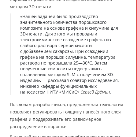
методом 3D-печати.
«Нашей задачей было производство
значительного количества порошкового
композита на основе графена и силумина для
3D-печати. Для этого мы проводили
электрохимическое осаждение графена из
слабого раствора серной кислоты
с добавлением сахарозы. При осаждении
графена на порошок силумина, температура
раствора не превышала 25—30°C. Затем
полученные композиты подвергались
сплавлению методом SLM с получением 3D-
изделий», — рассказал соавтор исследования,
инженер кафедры функциональных
наносистем НИТУ «МИСиС»
Сергей Ерёмин
.
По словам разработчиков, предложенная технология
позволяет регулировать толщину нанесённого слоя
графена и поддерживать его равномерное
распределение в порошке.
В дальнейшем коллектив разработчиков планирует