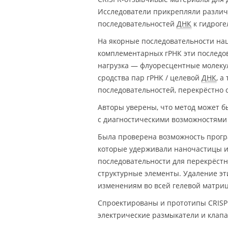
Исследователи прикрепляли разли
последовательностей
ДНК
к гидроге
На якорные последовательности на
комплементарных гРНК эти последов
нагрузка — флуоресцентные молекул
сродства пар гРНК / целевой
ДНК
, а
последовательностей, перекрёстно 
Авторы уверены, что метод может б
с диагностическими возможностями 
Была проверена возможность прогр
которые удерживали наночастицы и
последовательности для перекрёстн
структурные элементы. Удаление эт
изменениям во всей гелевой матриц
Спроектированы и прототипы CRISPR
электрические размыкатели и клапа