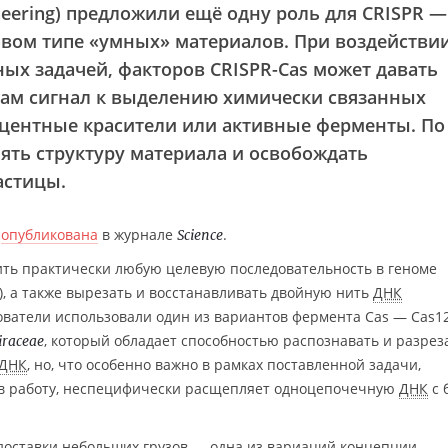
ngineering) предложили ещё одну роль для CRISPR 
овом типе «умных» материалов. При воздействи
ых задачей, факторов CRISPR-Cas может давать
ам сигнал к выделению химически связанных
сцентные красители или активные ферменты. По
ять структуру материала и освобождать
астицы.
е
опубликована
в журнале
.
Science
ить практически любую целевую последовательность в геноме
), а также вырезать и восстанавливать двойную нить
ДНК
ователи использовали один из вариантов фермента Cas — Cas1
, который обладает способностью распознавать и разрез
iraceae
ДНК
, но, что особенно важно в рамках поставленной задачи,
чав работу, неспецифически расщепляет одноцепочечную
ДНК
с 
доставки небольших грузов — одна из вариаций концепции.