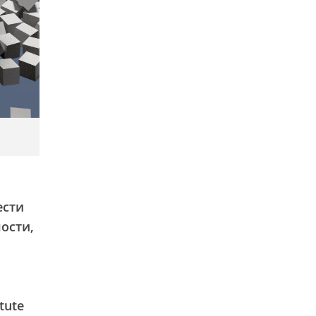
ести
ости,
tute