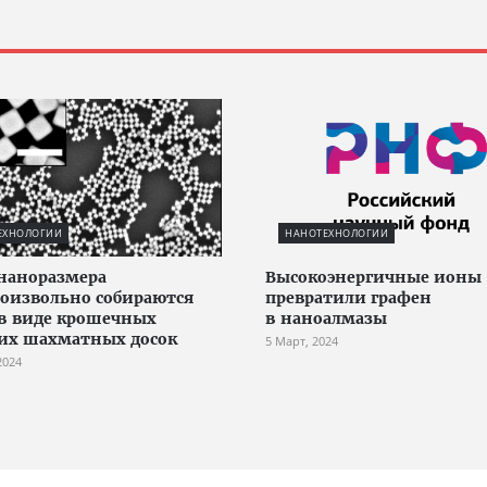
ЕХНОЛОГИИ
НАНОТЕХНОЛОГИИ
наноразмера
Высокоэнергичные ионы
оизвольно собираются
превратили графен
 в виде крошечных
в наноалмазы
их шахматных досок
5 Март, 2024
2024