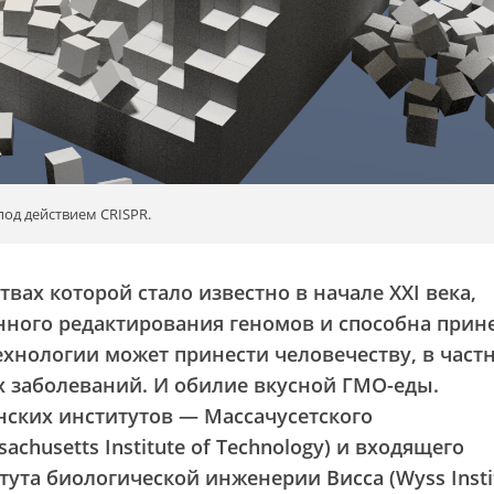
од действием CRISPR.
ствах которой стало известно в начале XXI века,
нного редактирования геномов и способна прин
ехнологии может принести человечеству, в частн
х заболеваний. И обилие вкусной ГМО-еды.
нских институтов — Массачусетского
achusetts Institute of Technology) и входящего
тута биологической инженерии Висса (Wyss Insti