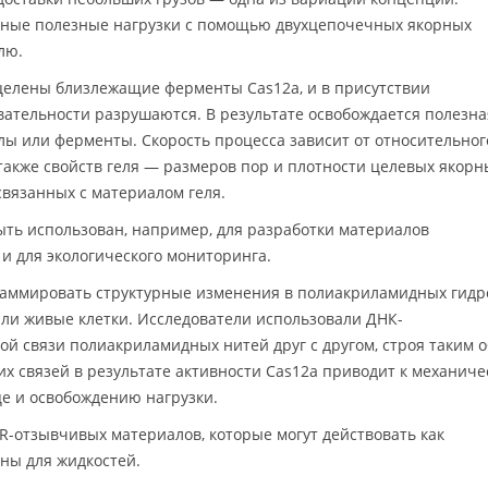
чные полезные нагрузки с помощью двухцепочечных якорных
лю.
целены близлежащие ферменты Cas12a, и в присутствии
ательности разрушаются. В результате освобождается полезна
ы или ферменты. Скорость процесса зависит от относительног
 также свойств геля — размеров пор и плотности целевых якорн
связанных с материалом геля.
ыть использован, например, для разработки материалов
и для экологического мониторинга.
аммировать структурные изменения в полиакриламидных гидро
ли живые клетки. Исследователи использовали ДНК-
ой связи полиакриламидных нитей друг с другом, строя таким 
их связей в результате активности Cas12a приводит к механич
е и освобождению нагрузки.
-отзывчивых материалов, которые могут действовать как
ны для жидкостей.