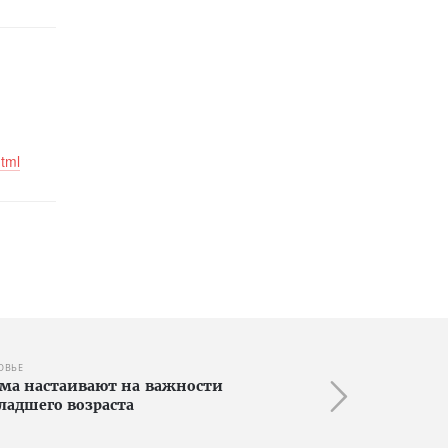
html
ОВЬЕ
зма настаивают на важности
ладшего возраста