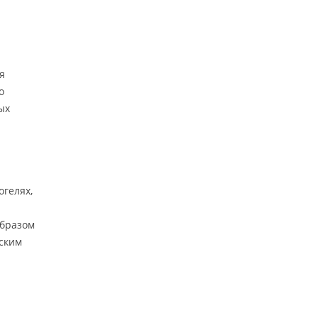
я
о
ых
гелях,
образом
еским