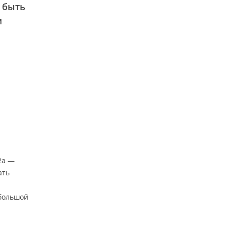
— быть
и
2a —
ать
большой