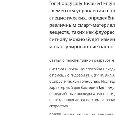
for Biologically Inspired E
элементом управления в н
специфических, определённ
различным смарт-материал
веществ, таких как флуоре
сигналу можно будет измен
инкапсулированные наноч
Статья о перспективной разработк
Система CRISPR-Cas способна наход
с помощью гидовой
РНК
(гРНК, gRNA
с хирургической точностью. Исслед
характерный для бактерии
Lachnosp
определённые последовательности
не останавливается на этом, и, на
скоростью.
CRISPR-отзывчивые материалы для 