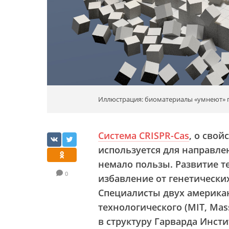
Иллюстрация: биоматериалы «умнеют» п
Система CRISPR-Cas
, о свой
используется для направле
немало пользы. Развитие т
0
избавление от генетически
Специалисты двух америка
технологического (MIT, Mass
в структуру Гарварда Инсти