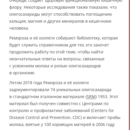
очередь, создаёт здоровую функциональную кишечную
флору. Некоторые исследования также показали, что
олигосахариды могут способствовать поглощению
кальция, магния и других минералов в кишечнике
человека.
Ремороза и её коллеги собирают библиотеку, которая
будет служить справочником для тех, кто захочет
продолжить работу по этой теме, чтобы найти
окончательные ответы на вопросы, связанные
с усвоением молока и ролью олигосахаридов
в организме.
Летом 2018 года Ремороза и её коллеги
задокументировали 74 уникальных олигосахарида
в стандартном эталонном материале (
SRM
) 1953. Этот
материал был получен совместно с Центрами по
контролю и профилактике заболеваний (Centers for
Disease Control and Prevention, CDC) и включает пробы
молока, взятые у 100 кормящих матерей в 2006 году