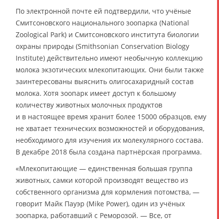
По электронной почте ей подтвердили, что учёные
Смитсоновского национального зоопарка (National
Zoological Park) и Смитсоновского института биологии
охраны природы (Smithsonian Conservation Biology
Institute) действительно имеют необычную коллекцию
молока экзотических млекопитающих. Они были также
заинтересованы выяснить олигосахаридный состав
молока. Хотя зоопарк имеет доступ к большому
количеству животных молочных продуктов
и в настоящее время хранит более 15000 образцов, ему
не хватает технических возможностей и оборудования,
необходимого для изучения их молекулярного состава.
В декабре 2018 была создана партнёрская программа.
«Млекопитающие — единственная большая группа
животных, самки которой производят вещество из
собственного организма для кормления потомства, —
говорит Майк Пауэр (Mike Power), один из учёных
зоопарка, работавший с Реморозой. — Все, от