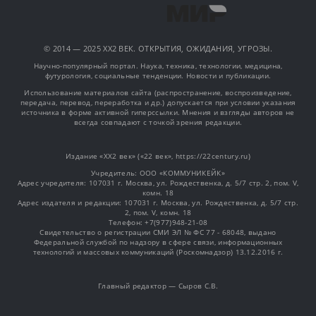
© 2014 — 2025 XX2 ВЕК. ОТКРЫТИЯ, ОЖИДАНИЯ, УГРОЗЫ.
Научно-популярный портал. Наука, техника, технологии, медицина,
футурология, социальные тенденции. Новости и публикации.
Использование материалов сайта (распространение, воспроизведение,
передача, перевод, переработка и др.) допускается при условии указания
источника в форме активной гиперссылки. Мнения и взгляды авторов не
всегда совпадают с точкой зрения редакции.
Издание «XX2 век» («22 век», https://22century.ru)
Учредитель: OOO «КОММУНИКЕЙК»
Адрес учредителя: 107031 г. Москва, ул. Рождественка, д. 5/7 стр. 2, пом. V,
комн. 18
Адрес издателя и редакции: 107031 г. Москва, ул. Рождественка, д. 5/7 стр.
2, пом. V, комн. 18
Телефон: +7(977)948-21-08
Свидетельство о регистрации СМИ ЭЛ № ФС 77 - 68048, выдано
Федеральной службой по надзору в сфере связи, информационных
технологий и массовых коммуникаций (Роскомнадзор) 13.12.2016 г.
Главный редактор — Сыров С.В.