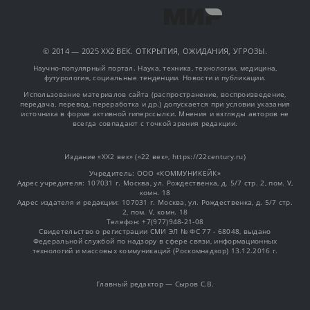
© 2014 — 2025 XX2 ВЕК. ОТКРЫТИЯ, ОЖИДАНИЯ, УГРОЗЫ.
Научно-популярный портал. Наука, техника, технологии, медицина,
футурология, социальные тенденции. Новости и публикации.
Использование материалов сайта (распространение, воспроизведение,
передача, перевод, переработка и др.) допускается при условии указания
источника в форме активной гиперссылки. Мнения и взгляды авторов не
всегда совпадают с точкой зрения редакции.
Издание «XX2 век» («22 век», https://22century.ru)
Учредитель: OOO «КОММУНИКЕЙК»
Адрес учредителя: 107031 г. Москва, ул. Рождественка, д. 5/7 стр. 2, пом. V,
комн. 18
Адрес издателя и редакции: 107031 г. Москва, ул. Рождественка, д. 5/7 стр.
2, пом. V, комн. 18
Телефон: +7(977)948-21-08
Свидетельство о регистрации СМИ ЭЛ № ФС 77 - 68048, выдано
Федеральной службой по надзору в сфере связи, информационных
технологий и массовых коммуникаций (Роскомнадзор) 13.12.2016 г.
Главный редактор — Сыров С.В.