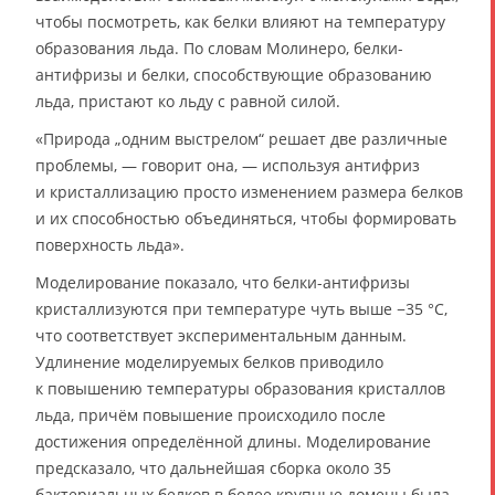
чтобы посмотреть, как белки влияют на температуру
образования льда. По словам Молинеро, белки-
антифризы и белки, способствующие образованию
льда, пристают ко льду с равной силой.
«Природа „одним выстрелом“ решает две различные
проблемы, — говорит она, — используя антифриз
и кристаллизацию просто изменением размера белков
и их способностью объединяться, чтобы формировать
поверхность льда».
Моделирование показало, что белки-антифризы
кристаллизуются при температуре чуть выше −35 °C,
что соответствует экспериментальным данным.
Удлинение моделируемых белков приводило
к повышению температуры образования кристаллов
льда, причём повышение происходило после
достижения определённой длины. Моделирование
предсказало, что дальнейшая сборка около 35
бактериальных белков в более крупные домены была