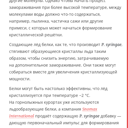
другие молекулы. Однако чтобы начать процесс
замораживания при более высокой температуре, между
молекулами воды должно что-то содержаться,
например, пылинка, частичка сажи или другие
примеси, с которых может начаться формирование
кристаллической решётки.
Создающие лёд белки, как те, что производит
,
P. syringae
стягивают образующиеся кристаллы льда таким
образом, чтобы снизить энергию, затрачиваемую
на дополнительное замораживание. Они также могут
собираться вместе для увеличения кристаллизующей
мощности.
Белки могут быть настолько эффективны, что лёд
кристаллизуется при температуре −2 °C.
На горнолыжных курортах уже используются
льдообразующие белки, а компания
Snomax
продаёт содержащую
добавку —
International
P. syringae
дающую первоначальный импульс для формирования