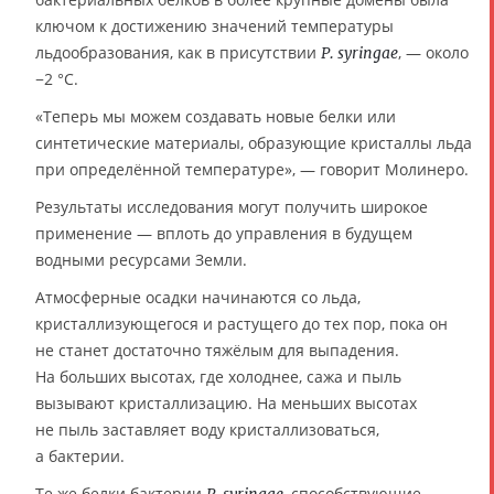
ключом к достижению значений температуры
льдообразования, как в присутствии
, — около
P. syringae
−2 °C.
«Теперь мы можем создавать новые белки или
синтетические материалы, образующие кристаллы льда
при определённой температуре», — говорит Молинеро.
Результаты исследования могут получить широкое
применение — вплоть до управления в будущем
водными ресурсами Земли.
Атмосферные осадки начинаются со льда,
кристаллизующегося и растущего до тех пор, пока он
не станет достаточно тяжёлым для выпадения.
На больших высотах, где холоднее, сажа и пыль
вызывают кристаллизацию. На меньших высотах
не пыль заставляет воду кристаллизоваться,
а бактерии.
Те же белки бактерии
, способствующие
P. syringae