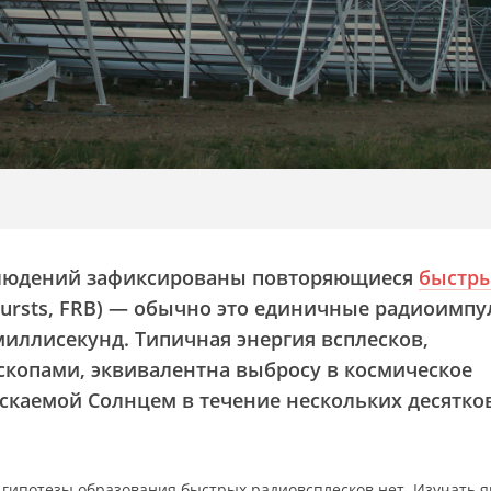
блюдений зафиксированы повторяющиеся
быстр
 Bursts, FRB) — обычно это единичные радиоимп
иллисекунд. Типичная энергия всплесков,
скопами, эквивалентна выбросу в космическое
ускаемой Солнцем в течение нескольких десятко
гипотезы образования быстрых радиовсплесков нет. Изучать 