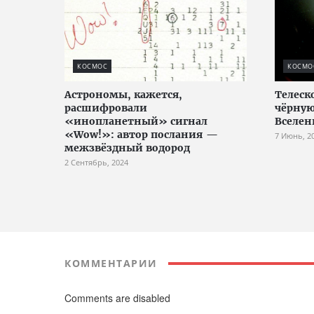
КОСМОС
КОСМО
Астрономы, кажется,
Телеск
расшифровали
чёрную
«инопланетный» сигнал
Вселен
«Wow!»: автор послания —
7 Июнь, 2
межзвёздный водород
2 Сентябрь, 2024
КОММЕНТАРИИ
Comments are disabled