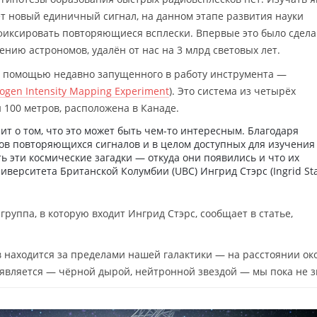
ёт новый единичный сигнал, на данном этапе развития науки
фиксировать повторяющиеся всплески. Впервые это было сдел
нению астрономов, удалён от нас на 3 млрд световых лет.
 помощью недавно запущенного в работу инструмента —
ogen Intensity Mapping Experiment
). Это система из четырёх
100 метров, расположена в Канаде.
ит о том, что это может быть чем-то интересным. Благодаря
ов повторяющихся сигналов и в целом доступных для изучения
ь эти космические загадки — откуда они появились и что их
верситета Британской Колумбии (UBC) Ингрид Стэрс (Ingrid Sta
руппа, в которую входит Ингрид Стэрс, сообщает в статье,
находится за пределами нашей галактики — на расстоянии око
 является — чёрной дырой, нейтронной звездой — мы пока не з