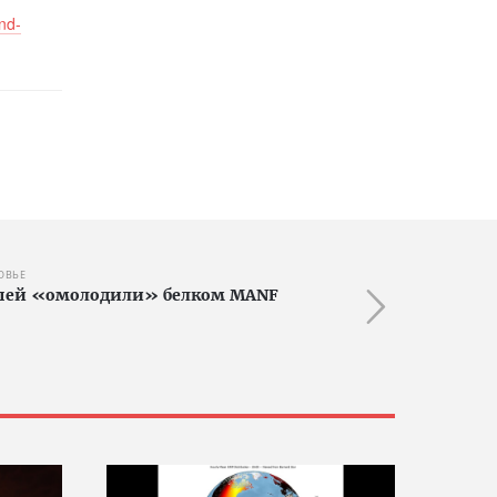
nd-
ОВЬЕ
шей «омолодили» белком MANF