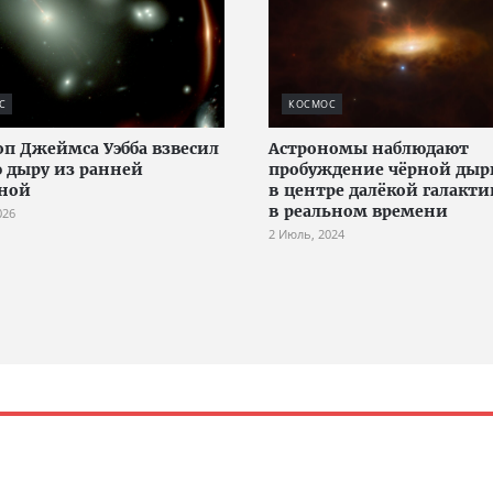
С
КОСМОС
оп Джеймса Уэбба взвесил
Астрономы наблюдают
 дыру из ранней
пробуждение чёрной ды
ной
в центре далёкой галакти
в реальном времени
026
2 Июль, 2024