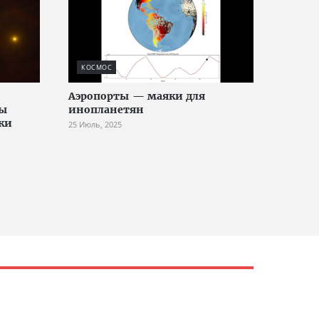
КОСМОС
Аэропорты — маяки для
ры
инопланетян
ки
25 Июль, 2025