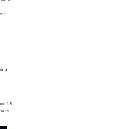
ано
irs)
ло 1,5
наем.