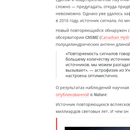
сложно — предугадать, откуда прид
невозможно. Однако уже удалось за
в 2016 году, источник сигнала, по м
Новый повторяющийся обнаружен с
обсерватории
(
Canadian Hydr
CHIME
полуцилиндрических антенн длиной 
«Повторяемость сигналов говор
большему количеству источник
источников, мы можем разгадат
вызывает», — астрофизик из Уни
настроена оптимистично.
О результатах наблюдений научная г
опубликованной
в
.
Nature
Источник повторяющихся всплесков 
миллиардов световых лет. И чем он