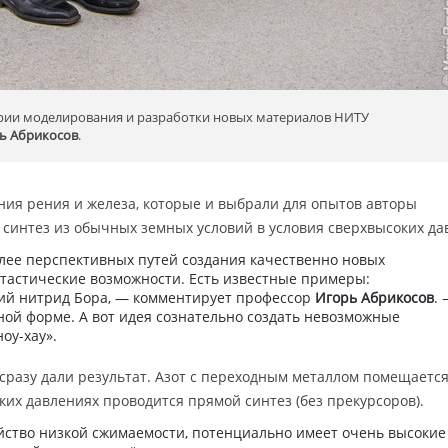
рии моделирования и разработки новых материалов НИТУ
ь Абрикосов
.
ия рения и железа, которые и выбрали для опытов авторы
синтез из обычных земных условий в условия сверхвысоких да
олее перспективных путей создания качественно новых
астические возможности. Есть известные примеры:
кий нитрид Бора, — комментирует профессор
Игорь Абрикосов
.
ной форме. А вот идея сознательно создать невозможные
оу-хау».
 сразу дали результат. Азот с переходным металлом помещаетс
ких давлениях проводится прямой синтез (без прекурсоров).
йство низкой сжимаемости, потенциально имеет очень высокие