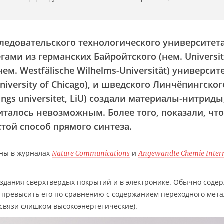
ледовательского технологического университет
ами из германских Байройтского (нем. Universit
ем. Westfälische Wilhelms-Universität) университ
niversity of Chicago), и шведского Линчёпингског
ngs universitet, LiU) создали материалы-нитриды
италось невозможным. Более того, показали, что
стой способ прямого синтеза.
аны в журналах
и
Nature Communications
Angewandte Chemie Inter
оздания сверхтвёрдых покрытий и в электронике. Обычно соде
 а превысить его по сравнению с содержанием переходного мет
 связи слишком высокоэнергетические).