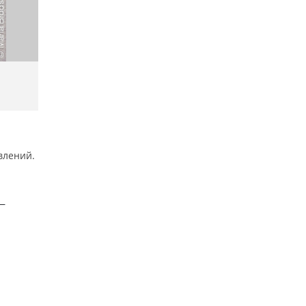
влений.
 —
я