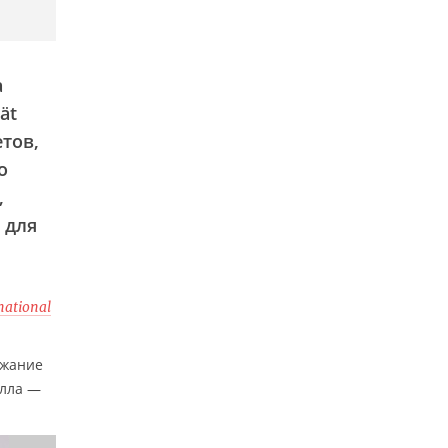
а
ät
етов,
о
,
 для
national
ржание
алла —