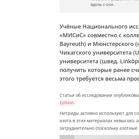
вдоль c-оси.
Учёные Национального исс
«МИСиС» совместно с коллег
Bayreuth) и Мюнстерского (н
Чикагского университета (U
университета (швед. Linköpi
получить которые ранее сч
этого требуется весьма про
Статьи об исследовании опубликов
.
Edition
Нитриды активно используют для с
азота в этих материалах невысоко,
затруднительно (поскольку азотные