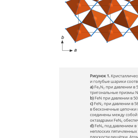
Рисунок 1.
Кристаллическ
и голубые шарики соотв
a)
Fe
N
при давлении в 
3
2
тригональные призмы 
b)
FeN при давлении в 50
c)
FeN
при давлении в 5
2
в бесконечные цепочки 
соединены между собой
октаэдрами FeN
обеспеч
6
d)
FeN
под давлением в 1
4
неплоских пятичленных 
плоскости решётки. Ат