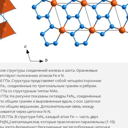
ие структуры соединений железа и азота. Оранжевые
етствуют положению атомов Fe и N.
50 ГПа. Структура представляет собой четырёхсторонние
NFe
, соединённые по тригональным граням и рёбрам.
7
 ГПа со структурным типом NiAs.
8 ГПа; На рисунке показаны октаэдры FeN
, соединённые
6
по общим граням и выровненные вдоль c-оси. Цепочки
 по общим вершинам. Дополнительная связь между
ивается через цепочки N-N.
35 ГПа. В структуре FeN
каждый атом Fe — часть двух
4
Fe[N
] металлациклов, которые практически параллельны (1-10)
4
омы азота формируют бесконечные зигзагообразные цепочки