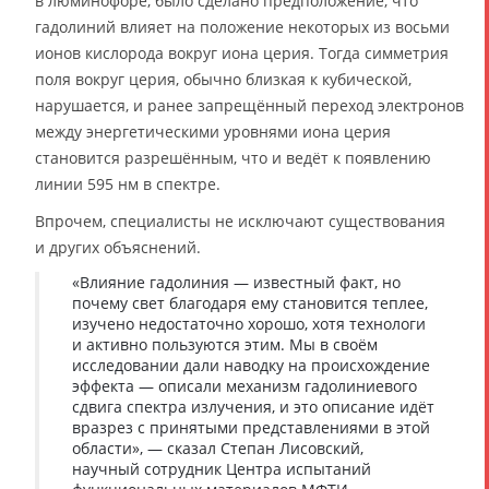
в люминофоре, было сделано предположение, что
гадолиний влияет на положение некоторых из восьми
ионов кислорода вокруг иона церия. Тогда симметрия
поля вокруг церия, обычно близкая к кубической,
нарушается, и ранее запрещённый переход электронов
между энергетическими уровнями иона церия
становится разрешённым, что и ведёт к появлению
линии 595 нм в спектре.
Впрочем, специалисты не исключают существования
и других объяснений.
«Влияние гадолиния — известный факт, но
почему свет благодаря ему становится теплее,
изучено недостаточно хорошо, хотя технологи
и активно пользуются этим. Мы в своём
исследовании дали наводку на происхождение
эффекта — описали механизм гадолиниевого
сдвига спектра излучения, и это описание идёт
вразрез с принятыми представлениями в этой
области», — сказал Степан Лисовский,
научный сотрудник Центра испытаний