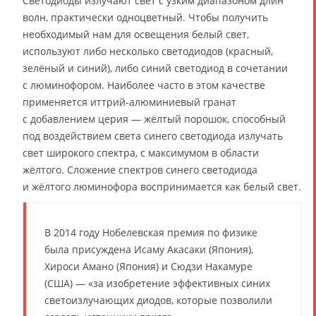
Светодиоды излучают свет с узким диапазоном длин
волн, практически одноцветный. Чтобы получить
необходимый нам для освещения белый свет,
используют либо несколько светодиодов (красный,
зелёный и синий), либо синий светодиод в сочетании
с люминофором. Наиболее часто в этом качестве
применяется иттрий-алюминиевый гранат
с добавлением церия — жёлтый порошок, способный
под воздействием света синего светодиода излучать
свет широкого спектра, с максимумом в области
жёлтого. Сложение спектров синего светодиода
и жёлтого люминофора воспринимается как белый свет.
В 2014 году Нобелевская премия по физике
была присуждена Исаму Акасаки (Япония),
Хироси Амано (Япония) и Сюдзи Накамуре
(США) — «за изобретение эффективных синих
светоизлучающих диодов, которые позволили