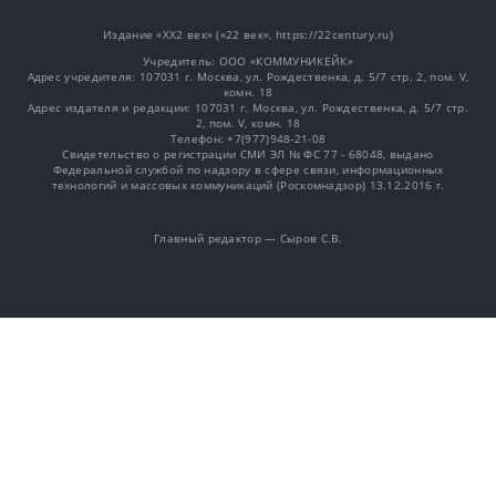
Издание «XX2 век» («22 век», https://22century.ru)
Учредитель: OOO «КОММУНИКЕЙК»
Адрес учредителя: 107031 г. Москва, ул. Рождественка, д. 5/7 стр. 2, пом. V,
комн. 18
Адрес издателя и редакции: 107031 г. Москва, ул. Рождественка, д. 5/7 стр.
2, пом. V, комн. 18
Телефон: +7(977)948-21-08
Свидетельство о регистрации СМИ ЭЛ № ФС 77 - 68048, выдано
Федеральной службой по надзору в сфере связи, информационных
технологий и массовых коммуникаций (Роскомнадзор) 13.12.2016 г.
Главный редактор — Сыров С.В.