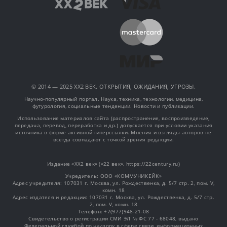
© 2014 — 2025 XX2 ВЕК. ОТКРЫТИЯ, ОЖИДАНИЯ, УГРОЗЫ.
Научно-популярный портал. Наука, техника, технологии, медицина,
футурология, социальные тенденции. Новости и публикации.
Использование материалов сайта (распространение, воспроизведение,
передача, перевод, переработка и др.) допускается при условии указания
источника в форме активной гиперссылки. Мнения и взгляды авторов не
всегда совпадают с точкой зрения редакции.
Издание «XX2 век» («22 век», https://22century.ru)
Учредитель: OOO «КОММУНИКЕЙК»
Адрес учредителя: 107031 г. Москва, ул. Рождественка, д. 5/7 стр. 2, пом. V,
комн. 18
Адрес издателя и редакции: 107031 г. Москва, ул. Рождественка, д. 5/7 стр.
2, пом. V, комн. 18
Телефон: +7(977)948-21-08
Свидетельство о регистрации СМИ ЭЛ № ФС 77 - 68048, выдано
Федеральной службой по надзору в сфере связи, информационных