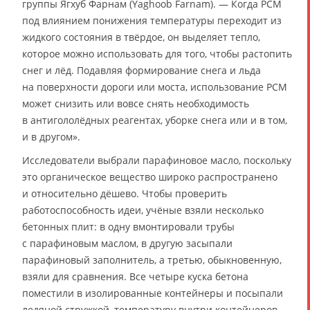
группы Ягхуб Фарнам (Yaghoob Farnam). — Когда PCM
под влиянием понижения температуры переходит из
жидкого состояния в твёрдое, он выделяет тепло,
которое можно использовать для того, чтобы растопить
снег и лёд. Подавляя формирование снега и льда
на поверхности дороги или моста, использование PCM
может снизить или вовсе снять необходимость
в антигололёдных реагентах, уборке снега или и в том,
и в другом».
Исследователи выбрали парафиновое масло, поскольку
это органическое вещество широко распространено
и относительно дёшево. Чтобы проверить
работоспособность идеи, учёные взяли несколько
бетонных плит: в одну вмонтировали трубы
с парафиновым маслом, в другую засыпали
парафиновый заполнитель, а третью, обыкновенную,
взяли для сравнения. Все четыре куска бетона
поместили в изолированные контейнеры и посыпали
ледяной стружкой, температуру внутри контейнеров