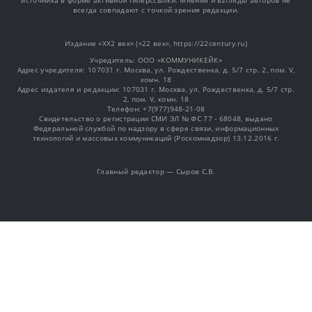
источника в форме активной гиперссылки. Мнения и взгляды авторов не
всегда совпадают с точкой зрения редакции.
Издание «XX2 век» («22 век», https://22century.ru)
Учредитель: OOO «КОММУНИКЕЙК»
Адрес учредителя: 107031 г. Москва, ул. Рождественка, д. 5/7 стр. 2, пом. V,
комн. 18
Адрес издателя и редакции: 107031 г. Москва, ул. Рождественка, д. 5/7 стр.
2, пом. V, комн. 18
Телефон: +7(977)948-21-08
Свидетельство о регистрации СМИ ЭЛ № ФС 77 - 68048, выдано
Федеральной службой по надзору в сфере связи, информационных
технологий и массовых коммуникаций (Роскомнадзор) 13.12.2016 г.
Главный редактор — Сыров С.В.