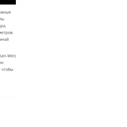
емные
оль
ра,
метров.
емной
ian-Wei)
ую
, чтобы