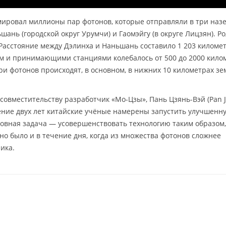
мировал миллионы пар фотонов, которые отправляли в три наз
шань (городской округ Урумчи) и Гаомэйгу (в округе Лицзян). Р
асстояние между Дэлинха и Наньшань составило 1 203 километ
м и принимающими станциями колебалось от 500 до 2000 кило
ри фотонов происходят, в основном, в нижних 10 километрах з
совместительству разработчик «Мо-Цзы», Пань Цзянь-Вэй (Pan J
чение двух лет китайские учёные намерены запустить улучшенн
сновная задача — усовершенствовать технологию таким образом
но было и в течение дня, когда из множества фотонов сложнее
ика.