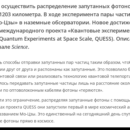
 осуществить распределение запутанных фотон
1203 километра. В ходе эксперимента пары част
о-Цзы» в наземные обсерватории. Новое дости
 международного проекта «Квантовые эксперим
uantum Experiments at Space Scale, QUESS). Опи
нале
.
Science
 способы отправки запутанных пар частиц таким образом, что
и друг от друга и распознаны как запутанные. Это позволило 
нтовой связи или реализовать технологию квантовой телепорт
алось передавать запутанные частицы лишь на расстояние окол
и по оптоволоконным кабелям фотоны «теряются».
ти это ограничение, распределяя запутанные фотоны с помощ
ках проекта QUESS они запустили первый в мире космический 
азванием Мо-Цзы. Это единственный на сегодняшний день спут
е фотоны прямо в космосе.