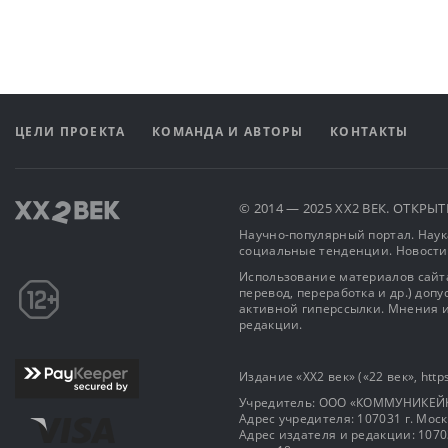
ЦЕЛИ ПРОЕКТА
КОМАНДА И АВТОРЫ
КОНТАКТЫ
© 2014 — 2025 XX2 ВЕК. ОТКР
Научно-популярный портал. Наука
социальные тенденции. Новости
Использование материалов сайта
перевод, переработка и др.) доп
активной гиперссылки. Мнения и
редакции.
Издание «XX2 век» («22 век», https
Учредитель: OOO «КОММУНИКЕЙ
Адрес учредителя: 107031 г. Москва
Адрес издателя и редакции: 107031 