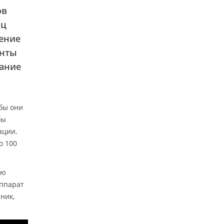
ов
иц
жение
енты
сание
бы они
бы
ации.
о 100
ью
аппарат
ник,