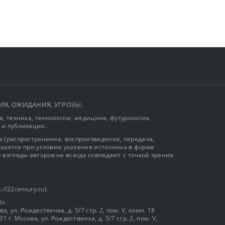
ЫТИЯ, ОЖИДАНИЯ, УГРОЗЫ.
, техника, технологии, медицина, футурология,
 и публикации.
 (распространение, воспроизведение, передача,
ускается при условии указания источника в форме
 взгляды авторов не всегда совпадают с точкой зрения
://22century.ru)
К»
, ул. Рождественка, д. 5/7 стр. 2, пом. V, комн. 18
г. Москва, ул. Рождественка, д. 5/7 стр. 2, пом. V,