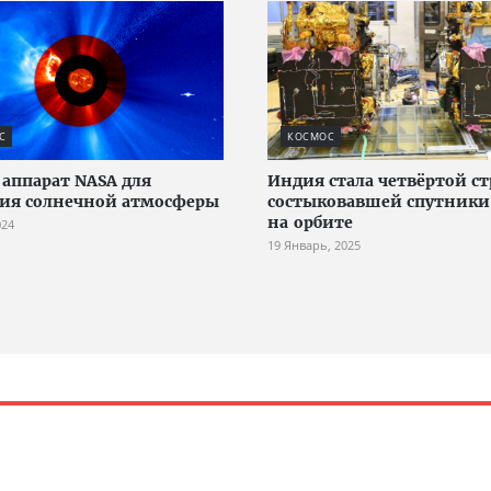
С
КОСМОС
аппарат NASA для
Индия стала четвёртой ст
ия солнечной атмосферы
состыковавшей спутники
на орбите
024
19 Январь, 2025