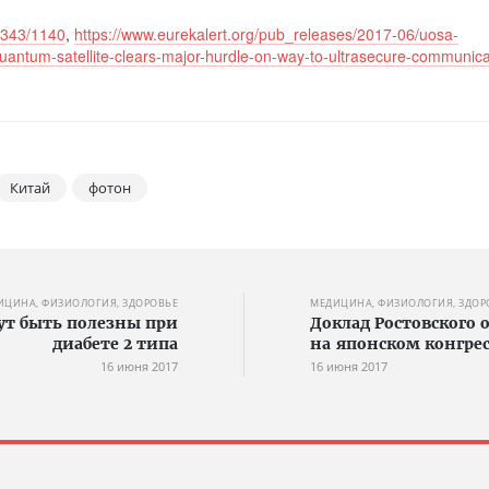
6343/1140
,
https://www.eurekalert.org/pub_releases/2017-06/uosa-
uantum-satellite-clears-major-hurdle-on-way-to-ultrasecure-communica
Китай
фотон
ИЦИНА, ФИЗИОЛОГИЯ, ЗДОРОВЬЕ
МЕДИЦИНА, ФИЗИОЛОГИЯ, ЗДОР
ут быть полезны при
Доклад Ростовского
диабете 2 типа
на японском конгрес
16 июня 2017
16 июня 2017