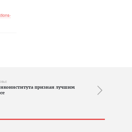
tions-
ОВЬЕ
 онкоинститута признан лучшим
се