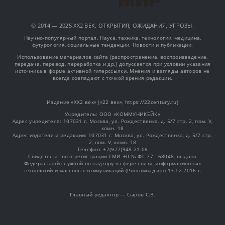
© 2014 — 2025 XX2 ВЕК. ОТКРЫТИЯ, ОЖИДАНИЯ, УГРОЗЫ.
Научно-популярный портал. Наука, техника, технологии, медицина,
футурология, социальные тенденции. Новости и публикации.
Использование материалов сайта (распространение, воспроизведение,
передача, перевод, переработка и др.) допускается при условии указания
источника в форме активной гиперссылки. Мнения и взгляды авторов не
всегда совпадают с точкой зрения редакции.
Издание «XX2 век» («22 век», https://22century.ru)
Учредитель: OOO «КОММУНИКЕЙК»
Адрес учредителя: 107031 г. Москва, ул. Рождественка, д. 5/7 стр. 2, пом. V,
комн. 18
Адрес издателя и редакции: 107031 г. Москва, ул. Рождественка, д. 5/7 стр.
2, пом. V, комн. 18
Телефон: +7(977)948-21-08
Свидетельство о регистрации СМИ ЭЛ № ФС 77 - 68048, выдано
Федеральной службой по надзору в сфере связи, информационных
технологий и массовых коммуникаций (Роскомнадзор) 13.12.2016 г.
Главный редактор — Сыров С.В.