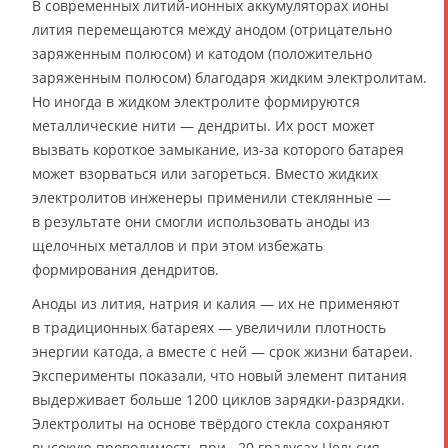
В современных литий-ионных аккумуляторах ионы
лития перемещаются между анодом (отрицательно
заряженным полюсом) и катодом (положительно
заряженным полюсом) благодаря жидким электролитам.
Но иногда в жидком электролите формируются
металлические нити — дендриты. Их рост может
вызвать короткое замыкание, из-за которого батарея
может взорваться или загореться. Вместо жидких
электролитов инженеры применили стеклянные —
в результате они смогли использовать аноды из
щелочных металлов и при этом избежать
формирования дендритов.
Аноды из лития, натрия и калия — их не применяют
в традиционных батареях — увеличили плотность
энергии катода, а вместе с ней — срок жизни батареи.
Эксперименты показали, что новый элемент питания
выдерживает больше 1200 циклов зарядки-разрядки.
Электролиты на основе твёрдого стекла сохраняют
высокую проводимость при −20 градусах Цельсия,