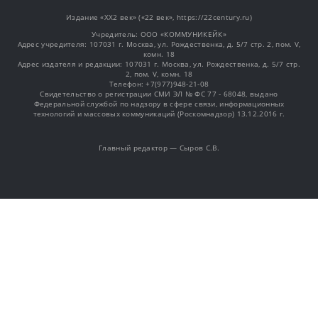
Издание «XX2 век» («22 век», https://22century.ru)
Учредитель: OOO «КОММУНИКЕЙК»
Адрес учредителя: 107031 г. Москва, ул. Рождественка, д. 5/7 стр. 2, пом. V,
комн. 18
Адрес издателя и редакции: 107031 г. Москва, ул. Рождественка, д. 5/7 стр.
2, пом. V, комн. 18
Телефон: +7(977)948-21-08
Свидетельство о регистрации СМИ ЭЛ № ФС 77 - 68048, выдано
Федеральной службой по надзору в сфере связи, информационных
технологий и массовых коммуникаций (Роскомнадзор) 13.12.2016 г.
Главный редактор — Сыров С.В.