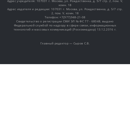
Адрес учредителя: 107031 г. Москва, ул. Рождественка, д. 5/7 стр. 2, пом. V,
комн. 18
Адрес издателя и редакции: 107031 г. Москва, ул. Рождественка, д. 5/7 стр.
2, пом. V, комн. 18
Телефон: +7(977)948-21-08
Свидетельство о регистрации СМИ ЭЛ № ФС 77 - 68048, выдано
Федеральной службой по надзору в сфере связи, информационных
технологий и массовых коммуникаций (Роскомнадзор) 13.12.2016 г.
Главный редактор — Сыров С.В.