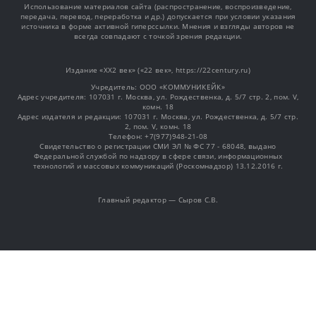
Использование материалов сайта (распространение, воспроизведение,
передача, перевод, переработка и др.) допускается при условии указания
источника в форме активной гиперссылки. Мнения и взгляды авторов не
всегда совпадают с точкой зрения редакции.
Издание «XX2 век» («22 век», https://22century.ru)
Учредитель: OOO «КОММУНИКЕЙК»
Адрес учредителя: 107031 г. Москва, ул. Рождественка, д. 5/7 стр. 2, пом. V,
комн. 18
Адрес издателя и редакции: 107031 г. Москва, ул. Рождественка, д. 5/7 стр.
2, пом. V, комн. 18
Телефон: +7(977)948-21-08
Свидетельство о регистрации СМИ ЭЛ № ФС 77 - 68048, выдано
Федеральной службой по надзору в сфере связи, информационных
технологий и массовых коммуникаций (Роскомнадзор) 13.12.2016 г.
Главный редактор — Сыров С.В.