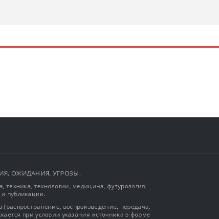
ЫТИЯ, ОЖИДАНИЯ, УГРОЗЫ.
, техника, технологии, медицина, футурология,
 и публикации.
 (распространение, воспроизведение, передача,
ускается при условии указания источника в форме