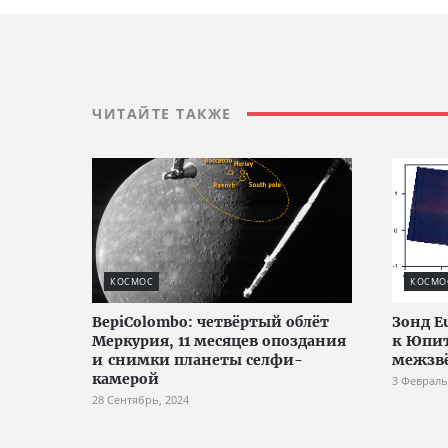
ЧИТАЙТЕ ТАКЖЕ
КОСМОС
КОСМО
BepiColombo: четвёртый облёт
Зонд Eu
Меркурия, 11 месяцев опоздания
к Юпит
и снимки планеты селфи-
межзвё
камерой
3 Февраль
28 Сентябрь, 2024