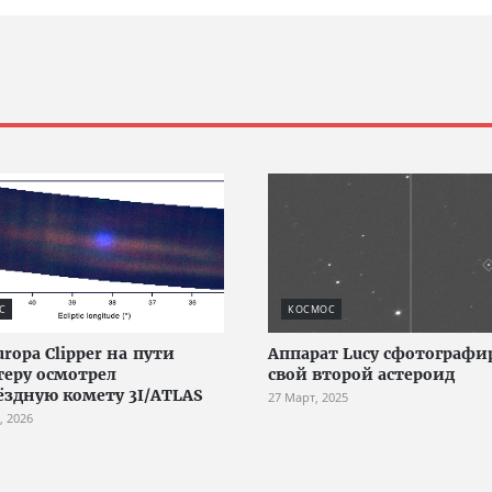
С
КОСМОС
ropa Clipper на пути
Аппарат Lucy сфотографи
еру осмотрел
свой второй астероид
здную комету 3I/ATLAS
27 Март, 2025
, 2026