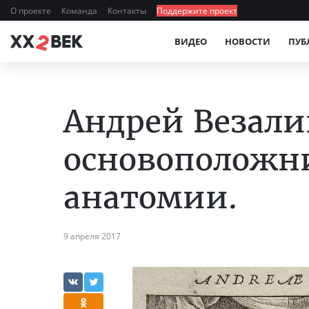
О проекте
Команда
Контакты
Поддержите проект
ВИДЕО
НОВОСТИ
ПУБ
Андрей Везали
основоположн
анатомии.
9 апреля 2017