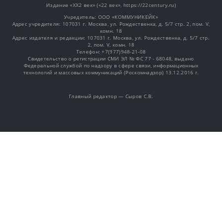
Издание «XX2 век» («22 век», https://22century.ru)
Учредитель: OOO «КОММУНИКЕЙК»
Адрес учредителя: 107031 г. Москва, ул. Рождественка, д. 5/7 стр. 2, пом. V,
комн. 18
Адрес издателя и редакции: 107031 г. Москва, ул. Рождественка, д. 5/7 стр.
2, пом. V, комн. 18
Телефон: +7(977)948-21-08
Свидетельство о регистрации СМИ ЭЛ № ФС 77 - 68048, выдано
Федеральной службой по надзору в сфере связи, информационных
технологий и массовых коммуникаций (Роскомнадзор) 13.12.2016 г.
Главный редактор — Сыров С.В.