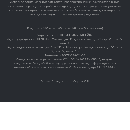
Использование материалов сайта (распространение, воспроизведение,
передача, перевод, переработка и др.) допускается при условии указания
источника в форме активной гиперссылки. Мнения и взгляды авторов не
всегда совпадают с точкой зрения редакции.
Издание «XX2 век» («22 век», https://22century.ru)
Учредитель: OOO «КОММУНИКЕЙК»
Адрес учредителя: 107031 г. Москва, ул. Рождественка, д. 5/7 стр. 2, пом. V,
комн. 18
Адрес издателя и редакции: 107031 г. Москва, ул. Рождественка, д. 5/7 стр.
2, пом. V, комн. 18
Телефон: +7(977)948-21-08
Свидетельство о регистрации СМИ ЭЛ № ФС 77 - 68048, выдано
Федеральной службой по надзору в сфере связи, информационных
технологий и массовых коммуникаций (Роскомнадзор) 13.12.2016 г.
Главный редактор — Сыров С.В.