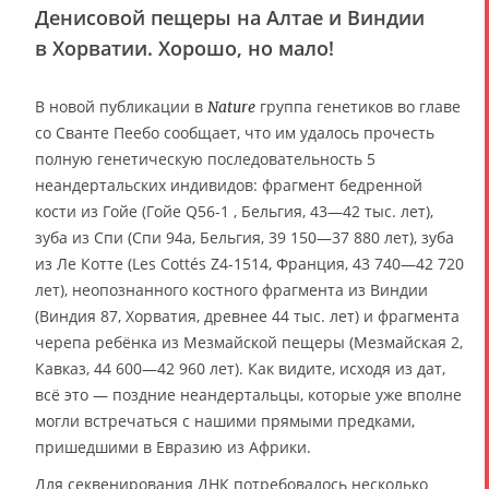
Денисовой пещеры на Алтае и Виндии
в Хорватии. Хорошо, но мало!
В новой публикации в
группа генетиков во главе
Nature
со Сванте Пеебо сообщает, что им удалось прочесть
полную генетическую последовательность 5
неандертальских индивидов: фрагмент бедренной
кости из Гойе (Гойе Q56-1 , Бельгия, 43—42 тыс. лет),
зуба из Спи (Спи 94а, Бельгия, 39 150—37 880 лет), зуба
из Ле Котте (Les Cottés Z4-1514, Франция, 43 740—42 720
лет), неопознанного костного фрагмента из Виндии
(Виндия 87, Хорватия, древнее 44 тыс. лет) и фрагмента
черепа ребёнка из Мезмайской пещеры (Мезмайская 2,
Кавказ, 44 600—42 960 лет). Как видите, исходя из дат,
всё это — поздние неандертальцы, которые уже вполне
могли встречаться с нашими прямыми предками,
пришедшими в Евразию из Африки.
Для секвенирования
ДНК
потребовалось несколько