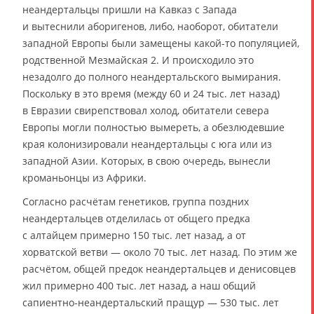
неандертальцы пришли на Кавказ с Запада
и вытеснили аборигенов, либо, наоборот, обитатели
западной Европы были замещены какой-то популяцией,
родственной Мезмайская 2. И происходило это
незадолго до полного неандертальского вымирания.
Поскольку в это время (между 60 и 24 тыс. лет назад)
в Евразии свирепствовал холод, обитатели севера
Европы могли полностью вымереть, а обезлюдевшие
края колонизировали неандертальцы с юга или из
западной Азии. Которых, в свою очередь, вынесли
кроманьонцы из Африки.
Согласно расчётам генетиков, группа поздних
неандертальцев отделилась от общего предка
с алтайцем примерно 150 тыс. лет назад, а от
хорватской ветви — около 70 тыс. лет назад. По этим же
расчётом, общей предок неандертальцев и денисовцев
жил примерно 400 тыс. лет назад, а наш общий
сапиентно-неандертальский пращур — 530 тыс. лет