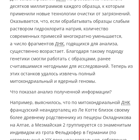
десятков миллиграммов каждого образца, к которым
применили новые технологии очистки от загрязнений.
Оказывается, что, если обрабатывать образцы слабым
раствором гидрохлорита натрия, количество
современных примесей многократно уменьшается,
а число фрагментов
ДНК
, годящихся для анализа,
существенно возрастает. Благодаря такому подходу
генетики смогли работать с образцами, ранее
считавшимися негодными для исследований. Теперь из
этих останков удалось извлечь полный
митохондриальный и ядерный геномы.
Что показал анализ полученной информации?
Например, выяснилось, что по митохондриальной
ДНК
французский неандерталец из Ле Котте близок своему
более древнему родственнику из пещеры Окладникова
на Алтае, а Мезмайская 2 группируется со знаменитым
индивидом из грота Фельдхофер в Германии (по
которому ещё в XIX веке неандертальцев, собственно,