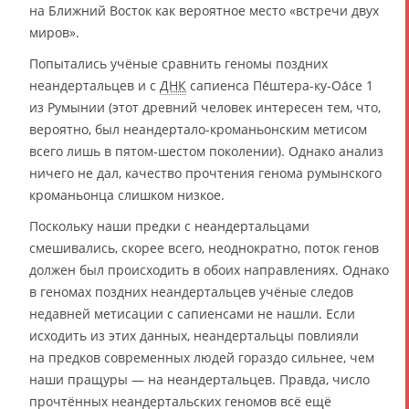
на Ближний Восток как вероятное место «встречи двух
миров».
Попытались учёные сравнить геномы поздних
неандертальцев и с
ДНК
сапиенса Пе́штера-ку-Оа́се 1
из Румынии (этот древний человек интересен тем, что,
вероятно, был неандертало-кроманьонским метисом
всего лишь в пятом-шестом поколении). Однако анализ
ничего не дал, качество прочтения генома румынского
кроманьонца слишком низкое.
Поскольку наши предки с неандертальцами
смешивались, скорее всего, неоднократно, поток генов
должен был происходить в обоих направлениях. Однако
в геномах поздних неандертальцев учёные следов
недавней метисации с сапиенсами не нашли. Если
исходить из этих данных, неандертальцы повлияли
на предков современных людей гораздо сильнее, чем
наши пращуры — на неандертальцев. Правда, число
прочтённых неандертальских геномов всё ещё