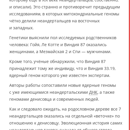
и описали). Это странно и противоречит предыдущим
исследованиям, в которых митохондриальные геномы
чётко делили неандертальцев на восточных
и западных.
Генетики выяснили пол исследуемых родственников
человека: Гойя, Ле Котте и Виндия 87 оказались
женщинами, а Мезмайская 2 и Спи — мужчинами.
Кроме того, учёные обнаружили, что Виндия 87
принадлежит тому же индивиду, что и Виндия 33.19,
ядерный геном которого уже известен экспертам.
Авторы работы сопоставили новые ядерные геномы
с уже имеющимися неандертальскими
ДНК
, а также
геномами денисовца и современных людей.
Как и следовало ожидать, на родословном дереве все 7
неандертальцев оказались на отдельной «веточке» по
отношению к денисовцу. Эволюционная история самих
неандертальцев такова: сначала от общего ствола