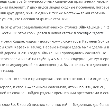
 ведь культура ближневосточных сапиенсов практически неотли
едний палеолит. У двух видов людей сходные поселения, погреб
яя друг друга, жить в одних и тех же местах — такая картина
 узнать, кто населял открытые стоянки?
 На открытой среднепалеолитической стоянке
Эйн-Кашиш
(Ein Q
кости. Об этом сообщается в новой статье в
.
Scientific Reports
у реки Кишон, лицом к восточному склону горы Кармель (той с
 Схул, Кафзех и Табун). Первые находки здесь были сделаны 
пной дороги. В 2013 году в Эйн-Кашиш проводились масштабные
 перекопали 650 м
на глубину 4,5 м. Слои, содержащие мустьер
2
ески стимулируемой люминесценции. Выяснилось, что древние
т назад.
ёх разных слоях и принадлежат, соответственно, трём индивид
репа, в слое 1 — слишком маленький, чтобы понять, чей он;
ной из слоя 5а. Найден рядом с кремнёвыми артефактами и ос
в слое 3b: 5 костей нижних конечностей — бедренная, две боль