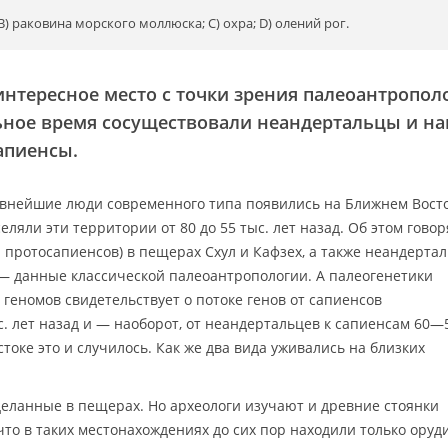
B) раковина морского моллюска; С) охра; D) олений рог.
нтересное место с точки зрения палеоантропол
льное время сосуществовали неандертальцы и н
апиенсы.
внейшие люди современного типа появились на Ближнем Восто
еляли эти территории от 80 до 55 тыс. лет назад. Об этом говор
 протосапиенсов) в пещерах Схул и Кафзех, а также неандерта
о — данные классической палеоантропологии. А палеогенетики
геномов свидетельствует о потоке генов от сапиенсов
. лет назад и — наоборот, от неандертальцев к сапиенсам 60—5
стоке это и случилось. Как же два вида уживались на близких
деланные в пещерах. Но археологи изучают и древние стоянки
 что в таких местонахождениях до сих пор находили только оруди