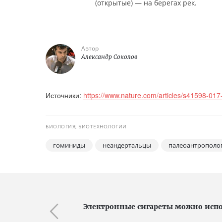
(открытые) — на берегах рек.
Автор
Александр Соколов
Источники:
https://www.nature.com/articles/s41598-01
БИОЛОГИЯ, БИОТЕХНОЛОГИИ
гоминиды
неандертальцы
палеоантрополо
Электронные сигареты можно испо