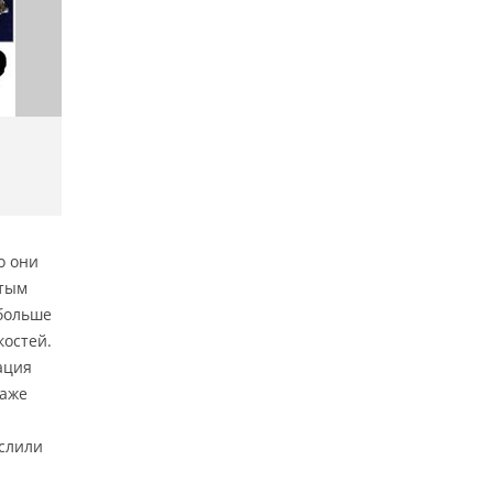
о они
стым
 больше
костей.
ация
даже
ислили