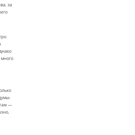
ва, за
чего
тро
о
Однако
 много
олько
думы-
нтам —
азно,