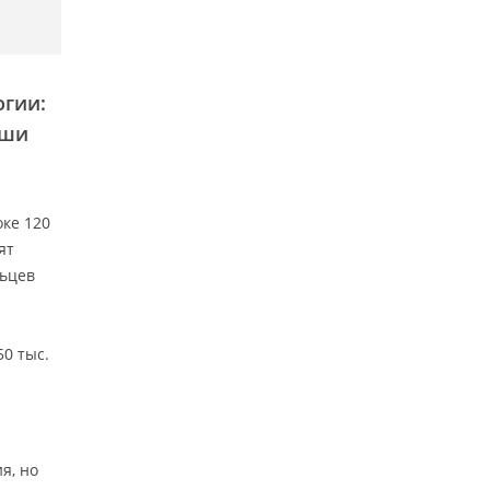
огии:
аши
ке 120
ят
льцев
0 тыс.
я, но