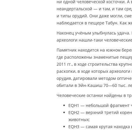
ни одной человеческой косточки. А
неандертальской — и там, и там ср
и типы орудий. Они даже могли, смен
наблюдается в пещере Табун. Как же
Наконец учёным улыбнулась удача.
археологи нашли-таки человеческие 
Памятник находится на южном берег
где расположены знаменитые пещеры
2011 гг., в ходе строительства кру
раскопки, в ходе которых археологи
орудия, датировали методом оптич
обитали в Эйн-Кашиш 70—60 тыс. ле
Человеческие останки найдены в тр
EQH1 — небольшой фрагмент че
EQH2 — верхний третий корен
животных;
EQH3 — самая крутая находка 