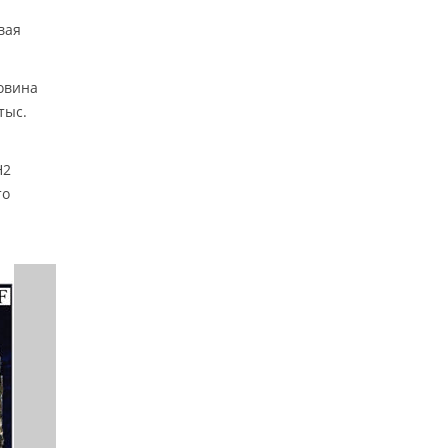
вая
ковина
тыс.
H2
то