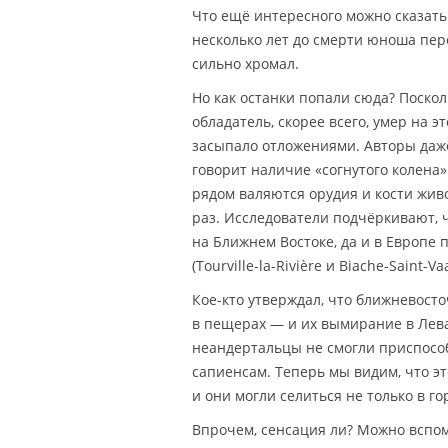
Что ещё интересного можно сказать 
несколько лет до смерти юноша пер
сильно хромал.
Но как останки попали сюда? Поско
обладатель, скорее всего, умер на 
засыпало отложениями. Авторы даж
говорит наличие «согнутого колена»
рядом валяются орудия и кости жив
раз. Исследователи подчёркивают, 
на Ближнем Востоке, да и в Европе
(Tourville-la-Rivière и Biache-Saint-V
Кое-кто утверждал, что ближневост
в пещерах — и их вымирание в Лева
неандертальцы не смогли приспособ
сапиенсам. Теперь мы видим, что эт
и они могли селиться не только в го
Впрочем, сенсация ли? Можно вспом