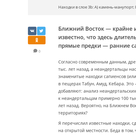
Находки в слое 3b: А) камень-манупорт; 
Ближний Восток — крайне и
известно, что здесь длите
прямые предки — ранние с
0
Согласно современным данным, дре
тыс. лет назад, а неандертальцы нас
знаменитые находки сапиенсов (или
в пещерах Табун, Амуд, Кебара. Эт
добавляют: анализ неандертальских 
к неандертальцам примерно 100 тыс
лет назад. Вероятно, на Ближнем Во
территориях?
Я перечислил известные находки, с
на открытой местности. Беда в том,