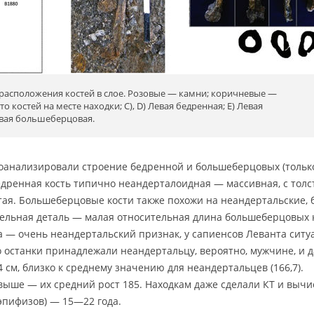
 расположения костей в слое. Розовые — камни; коричневые —
о костей на месте находки; C), D) Левая бедренная; Е) Левая
авая большеберцовая.
роанализировали строение бедренной и большеберцовых (тольк
едренная кость типично неандерталоидная — массивная, с тол
тая. Большеберцовые кости также похожи на неандертальские,
тельная деталь — малая относительная длина большеберцовых 
а — очень неандертальский признак, у сапиенсов Леванта ситу
о останки принадлежали неандертальцу, вероятно, мужчине, и 
см, близко к среднему значению для неандертальцев (166,7).
выше — их средний рост 185. Находкам даже сделали КТ и выч
эпифизов) — 15—22 года.