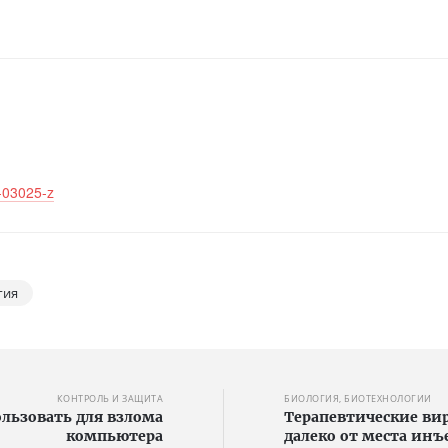
7-03025-z
гия
КОНТРОЛЬ И ЗАЩИТА
БИОЛОГИЯ, БИОТЕХНОЛОГИИ
льзовать для взлома
Терапевтические вир
компьютера
далеко от места ин