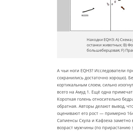
Находки EQH3: A) Схема
останки животных; B) Фот
большеберцовая; F) Пр
А чьи ноги EQH3? Исследователи п
сохранились достаточно хорошо). Б
кортикальным слоем, сильно изогну
всего на Амуд 1. Ещё одна примеча
Короткая голень относительно бедр
обратная. Авторы делают вывод, чт
оценивают его рост — примерно 164 
Сапиенсы Схула и Кафзеха заметно 
возраст мужчины (по прирастанию 