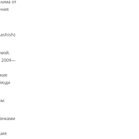
чима от
ения
ashish)
амой,
в 2009—
ские
 люди
ам:
танками
шие