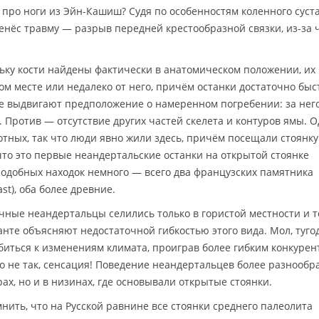
про ноги из Эйн-Кашиш? Судя по особенностям коленного суста
енёс травму — разрыв передней крестообразной связки, из-за 
льку кости найдены фактически в анатомическом положении, их
этом месте или недалеко от него, причём останки достаточно быс
е выдвигают предположение о намеренном погребении: за нег
. Против — отсутствие других частей скелета и контуров ямы. 
отных, так что люди явно жили здесь, причём посещали стоянку
что это первые неандертальские останки на открытой стоянке
 подобных находок немного — всего два французских памятника
aast), оба более древние.
очные неандертальцы селились только в гористой местности и т
нте объясняют недостаточной гибкостью этого вида. Мол, туго
иться к изменениям климата, проиграв более гибким конкуре
о не так, сенсация! Поведение неандертальцев более разнообр
рах, но и в низинах, где основывали открытые стоянки.
нить, что на Русской равнине все стоянки среднего палеолита