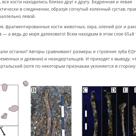
все кости находились близко друг к другу. Бедренная и левая
ически в соединении, образуя согнутый коленный сустав, пра
аллельно левой.
ия, фрагментированные кости животных, охра, олений рог и ра
— а ведь до моря далековато! Всем находкам в этом слое 65±8 
s
жали останки? Авторы сравнивают размеры и строение зуба EQ
еменных и древних) и неандертальцев. И приходят к выводу, ч
ертальский (хотя по некоторым признакам уклоняется в сторону