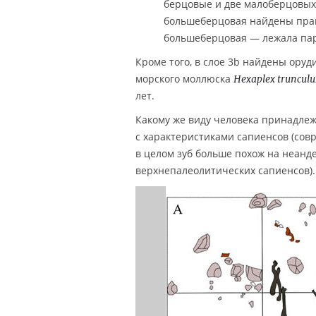
берцовые и две малоберцовых, 
большеберцовая найдены практ
большеберцовая — лежала пар
Кроме того, в слое 3b найдены оруд
морского моллюска
Hexaplex trunculu
лет.
Какому же виду человека принадле
с характеристиками сапиенсов (совр
в целом зуб больше похож на неанд
верхнепалеолитических сапиенсов).