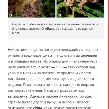
Окраска особей нового вида может заметно отличаться.
Это представители
O. elfina
, оба самцы, но из разных
мест.
Ночью земноводных находили неподалёку от горных
ручьёв и водопадов, днём — под стволами деревьев
и в опавшей листве. Их родной дом — влажные леса
на вершинах гор (высота — 1800—2000 метров над
уровнем моря) и на восточных предгорьях плато
Лангбианг (950—1500 метров), где выпадает много
осадков. Пока экологи не знают, насколько широко
распространён новый вид и угрожает ли ему
вымирание. Однако в районе Аннамских гор идёт
строительство дорог и вырубка лесов, и экологи
отмечают, что
, как и другие представители
elfina