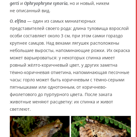
и
, но и новый, никем
gerti
Ophryophryne synoria
не описанный вид.
— один из самых миниатюрных
O. elfina
представителей своего рода: длина туловища взрослой
особи составляет около 3 см, при этом самки гораздо
крупнее самцов. Над веками лягушек расположены
небольшие выросты, напоминающие рожки. Их окраска
может варьироваться: у некоторых спинка имеет
ровный жёлто-коричневый цвет, у других заметна
тёмно-коричневая отметина, напоминающая песочные
часы; горло может быть коричневым с тёмно-серыми
пятнышками или однотонным, от коричнево-
фиолетового до пурпурного цвета. После заката
животные меняют расцветку: их спинка и живот
светлеют.