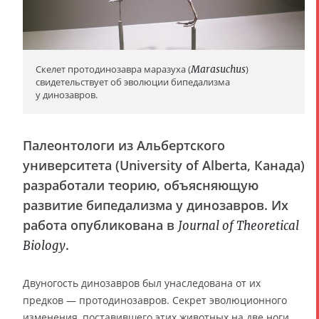
Скелет протодинозавра маразуха (
Marasuchus
)
свидетельствует об эволюции бипедализма
у динозавров.
Палеонтологи из Альбертского
университета (University of Alberta, Канада)
разработали теорию, объясняющую
развитие бипедализма у динозавров. Их
работа опубликована в
Journal of Theoretical
.
Biology
Двуногость динозавров был унаследована от их
предков — протодинозавров. Секрет эволюционного
изменения, поставившего этих животных на две ноги,