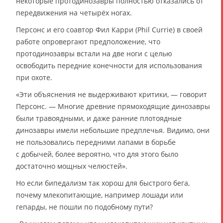
некоторые протодинозавры полностью отказались от
передвижения на четырёх ногах.
Персонс и его соавтор Фил Карри (Phil Currie) в своей
работе опровергают предположение, что
протодинозавры встали на две ноги с целью
освободить передние конечности для использования
при охоте.
«Эти объяснения не выдерживают критики, — говорит
Персонс. — Многие древние прямоходящие динозавры
были травоядными, и даже ранние плотоядные
динозавры имели небольшие предплечья. Видимо, они
не пользовались передними лапами в борьбе
с добычей, более вероятно, что для этого было
достаточно мощных челюстей».
Но если бипедализм так хорош для быстрого бега,
почему млекопитающие, например лошади или
гепарды, не пошли по подобному пути?