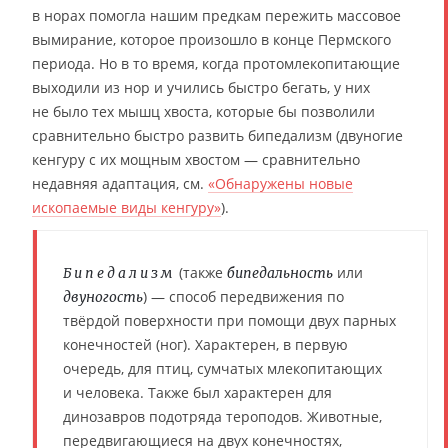
в норах помогла нашим предкам пережить массовое
вымирание, которое произошло в конце Пермского
периода. Но в то время, когда протомлекопитающие
выходили из нор и учились быстро бегать, у них
не было тех мышц хвоста, которые бы позволили
сравнительно быстро развить бипедализм (двуногие
кенгуру с их мощным хвостом — сравнительно
недавняя адаптация, см.
«Обнаружены новые
ископаемые виды кенгуру»
).
(также
или
Бипедализм
бипедальность
) — способ передвижения по
двуногость
твёрдой поверхности при помощи двух парных
конечностей (ног). Характерен, в первую
очередь, для птиц, сумчатых млекопитающих
и человека. Также был характерен для
динозавров подотряда тероподов. Животные,
передвигающиеся на двух конечностях,