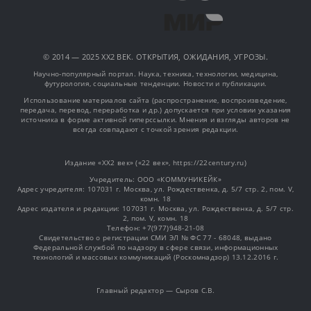
© 2014 — 2025 XX2 ВЕК. ОТКРЫТИЯ, ОЖИДАНИЯ, УГРОЗЫ.
Научно-популярный портал. Наука, техника, технологии, медицина,
футурология, социальные тенденции. Новости и публикации.
Использование материалов сайта (распространение, воспроизведение,
передача, перевод, переработка и др.) допускается при условии указания
источника в форме активной гиперссылки. Мнения и взгляды авторов не
всегда совпадают с точкой зрения редакции.
Издание «XX2 век» («22 век», https://22century.ru)
Учредитель: OOO «КОММУНИКЕЙК»
Адрес учредителя: 107031 г. Москва, ул. Рождественка, д. 5/7 стр. 2, пом. V,
комн. 18
Адрес издателя и редакции: 107031 г. Москва, ул. Рождественка, д. 5/7 стр.
2, пом. V, комн. 18
Телефон: +7(977)948-21-08
Свидетельство о регистрации СМИ ЭЛ № ФС 77 - 68048, выдано
Федеральной службой по надзору в сфере связи, информационных
технологий и массовых коммуникаций (Роскомнадзор) 13.12.2016 г.
Главный редактор — Сыров С.В.