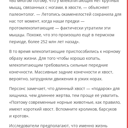
«Во многом потому, что у млекопитающих нет крупных
мышц, связанных с ногами, в хвосте, — объясняет
палеонтолог. — Летопись окаменелостей сохранила для
нас тот момент, когда наши предки —
протомлекопитающие — фактически утратили эти
мышцы. Похоже, что это произошло ещё в пермском
периоде, более 252 млн лет назад».
В то время млекопитающие приспособились к норному
образу жизни. Для того чтобы хорошо копать,
млекопитающим требовались сильные передние
конечности. Массивные задние конечности и хвост,
вероятно, затрудняли движения в узких норах.
Персонс замечает, что длинный хвост — «подарок» для
хищника, чем длиннее жертва, тем проще её ухватить.
«Поэтому современные норные животные, как правило,
имеют короткий хвост. Вспомните кроликов, барсуков
и кротов».
Исследователи предполагают, что именно жизнь