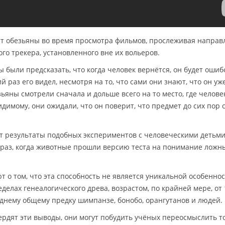
ют обезьяны во время просмотра фильмов, прослеживая направ
го трекера, установленного вне их вольеров.
 были предсказать, что когда человек вернётся, он будет оши
ий раз его видел, несмотря на то, что сами они знают, что он уж
зьяны смотрели сначала и дольше всего на то место, где челове
идимому, они ожидали, что он поверит, что предмет до сих пор 
т результаты подобных экспериментов с человеческими детьм
ый раз, когда животные прошли версию теста на понимание ложн
 о том, что эта способность не является уникальной особенно
еделах генеалогического древа, возрастом, по крайней мере, от 
еднему общему предку шимпанзе, бонобо, орангутанов и людей.
рдят эти выводы, они могут побудить учёных переосмыслить то