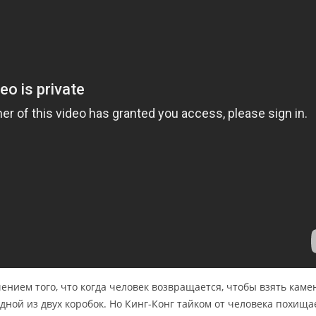
ением того, что когда человек возвращается, чтобы взять камен
одной из двух коробок. Но Кинг-Конг тайком от человека похища