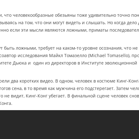
и, что человекообразные обезьяны тоже удивительно точно п
вываясь на том, что они могут видеть и слышать. Но когда дело
енно если эти мысли являются ложными, приматы последовате
т быть ложными, требует на каком-то уровне осознания, что не
соавтор исследования Майкл Томазелло (Michael Tomasello), пр
итете Дьюка и один из директоров в Институте эволюционной
ели два коротких видео. В одном, человек в костюме Кинг-Конг
огов сена, в то время как мужчина его подстерегает. Затем чел
то не видит, Кинг-Конг убегает. В финальной сцене человек сно
Конга.