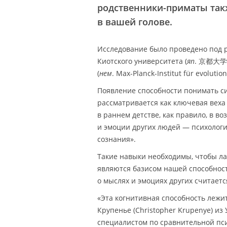
родственники-приматы такж
в вашей голове.
Исследование было проведено под ру
Киотского университета (
яп
. 京都大学)
(
нем
. Max-Planck-Institut für evolutio
Появление способности понимать с
рассматривается как ключевая веха
в раннем детстве, как правило, в в
и эмоции других людей — психологи
сознания».
Такие навыки необходимы, чтобы ла
являются базисом нашей способност
о мыслях и эмоциях других считает
«Эта когнитивная способность лежи
Крупенье (Christopher Krupenye) и
специалистом по сравнительной пс