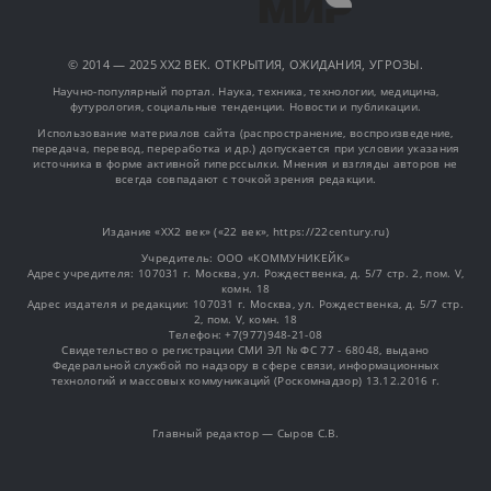
© 2014 — 2025 XX2 ВЕК. ОТКРЫТИЯ, ОЖИДАНИЯ, УГРОЗЫ.
Научно-популярный портал. Наука, техника, технологии, медицина,
футурология, социальные тенденции. Новости и публикации.
Использование материалов сайта (распространение, воспроизведение,
передача, перевод, переработка и др.) допускается при условии указания
источника в форме активной гиперссылки. Мнения и взгляды авторов не
всегда совпадают с точкой зрения редакции.
Издание «XX2 век» («22 век», https://22century.ru)
Учредитель: OOO «КОММУНИКЕЙК»
Адрес учредителя: 107031 г. Москва, ул. Рождественка, д. 5/7 стр. 2, пом. V,
комн. 18
Адрес издателя и редакции: 107031 г. Москва, ул. Рождественка, д. 5/7 стр.
2, пом. V, комн. 18
Телефон: +7(977)948-21-08
Свидетельство о регистрации СМИ ЭЛ № ФС 77 - 68048, выдано
Федеральной службой по надзору в сфере связи, информационных
технологий и массовых коммуникаций (Роскомнадзор) 13.12.2016 г.
Главный редактор — Сыров С.В.