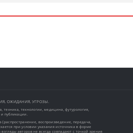
ЫТИЯ, ОЖИДАНИЯ, УГРОЗЫ.
, техника, технологии, медицина, футурология,
 и публикации.
 (распространение, воспроизведение, передача,
ускается при условии указания источника в форме
 взгляды авторов не всегда совпадают с точкой зрения