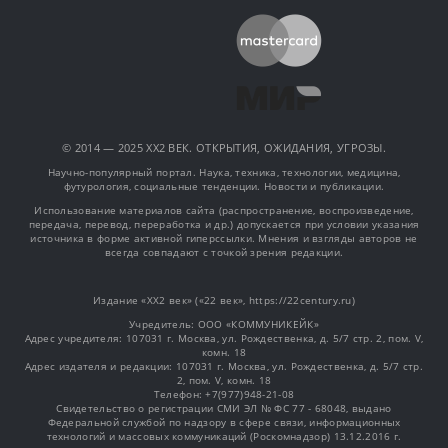
© 2014 — 2025 XX2 ВЕК. ОТКРЫТИЯ, ОЖИДАНИЯ, УГРОЗЫ.
Научно-популярный портал. Наука, техника, технологии, медицина,
футурология, социальные тенденции. Новости и публикации.
Использование материалов сайта (распространение, воспроизведение,
передача, перевод, переработка и др.) допускается при условии указания
источника в форме активной гиперссылки. Мнения и взгляды авторов не
всегда совпадают с точкой зрения редакции.
Издание «XX2 век» («22 век», https://22century.ru)
Учредитель: OOO «КОММУНИКЕЙК»
Адрес учредителя: 107031 г. Москва, ул. Рождественка, д. 5/7 стр. 2, пом. V,
комн. 18
Адрес издателя и редакции: 107031 г. Москва, ул. Рождественка, д. 5/7 стр.
2, пом. V, комн. 18
Телефон: +7(977)948-21-08
Свидетельство о регистрации СМИ ЭЛ № ФС 77 - 68048, выдано
Федеральной службой по надзору в сфере связи, информационных
технологий и массовых коммуникаций (Роскомнадзор) 13.12.2016 г.