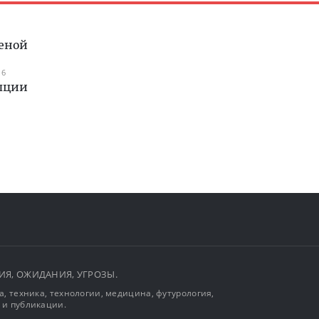
теной
16
епции
ЫТИЯ, ОЖИДАНИЯ, УГРОЗЫ.
, техника, технологии, медицина, футурология,
 и публикации.