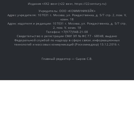
Издание «XX2 век» («22 век», https://22century.ru)
Учредитель: OOO «КОММУНИКЕЙК»
Адрес учредителя: 107031 г. Москва, ул. Рождественка, д. 5/7 стр. 2, пом. V,
комн. 18
Адрес издателя и редакции: 107031 г. Москва, ул. Рождественка, д. 5/7 стр.
2, пом. V, комн. 18
Телефон: +7(977)948-21-08
Свидетельство о регистрации СМИ ЭЛ № ФС 77 - 68048, выдано
Федеральной службой по надзору в сфере связи, информационных
технологий и массовых коммуникаций (Роскомнадзор) 13.12.2016 г.
Главный редактор — Сыров С.В.