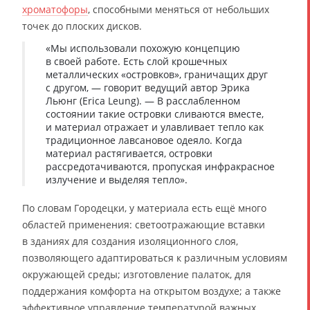
хроматофоры
, способными меняться от небольших
точек до плоских дисков.
«Мы использовали похожую концепцию
в своей работе. Есть слой крошечных
металлических «островков», граничащих друг
с другом, — говорит ведущий автор Эрика
Льюнг (Erica Leung). — В расслабленном
состоянии такие островки сливаются вместе,
и материал отражает и улавливает тепло как
традиционное лавсановое одеяло. Когда
материал растягивается, островки
рассредотачиваются, пропуская инфракрасное
излучение и выделяя тепло».
По словам Городецки, у материала есть ещё много
областей применения: светоотражающие вставки
в зданиях для создания изоляционного слоя,
позволяющего адаптироваться к различным условиям
окружающей среды; изготовление палаток, для
поддержания комфорта на открытом воздухе; а также
эффективное управление температурой важных