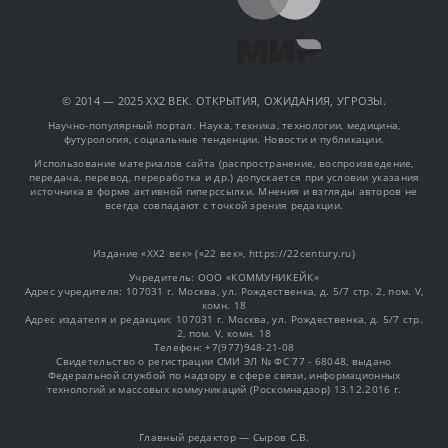
© 2014 — 2025 XX2 ВЕК. ОТКРЫТИЯ, ОЖИДАНИЯ, УГРОЗЫ.
Научно-популярный портал. Наука, техника, технологии, медицина,
футурология, социальные тенденции. Новости и публикации.
Использование материалов сайта (распространение, воспроизведение,
передача, перевод, переработка и др.) допускается при условии указания
источника в форме активной гиперссылки. Мнения и взгляды авторов не
всегда совпадают с точкой зрения редакции.
Издание «XX2 век» («22 век», https://22century.ru)
Учредитель: OOO «КОММУНИКЕЙК»
Адрес учредителя: 107031 г. Москва, ул. Рождественка, д. 5/7 стр. 2, пом. V,
комн. 18
Адрес издателя и редакции: 107031 г. Москва, ул. Рождественка, д. 5/7 стр.
2, пом. V, комн. 18
Телефон: +7(977)948-21-08
Свидетельство о регистрации СМИ ЭЛ № ФС 77 - 68048, выдано
Федеральной службой по надзору в сфере связи, информационных
технологий и массовых коммуникаций (Роскомнадзор) 13.12.2016 г.
Главный редактор — Сыров С.В.