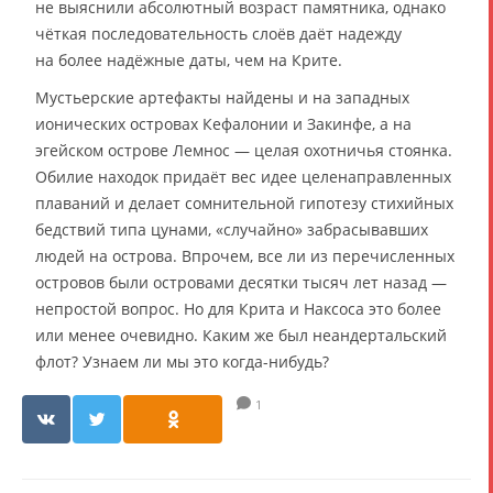
не выяснили абсолютный возраст памятника, однако
чёткая последовательность слоёв даёт надежду
на более надёжные даты, чем на Крите.
Мустьерские артефакты найдены и на западных
ионических островах Кефалонии и Закинфе, а на
эгейском острове Лемнос — целая охотничья стоянка.
Обилие находок придаёт вес идее целенаправленных
плаваний и делает сомнительной гипотезу стихийных
бедствий типа цунами, «случайно» забрасывавших
людей на острова. Впрочем, все ли из перечисленных
островов были островами десятки тысяч лет назад —
непростой вопрос. Но для Крита и Наксоса это более
или менее очевидно. Каким же был неандертальский
флот? Узнаем ли мы это когда-нибудь?
1