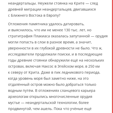
неандертальцы. Неужели стоянка на Крите — след
древней миграции неандертальцев, двигавшихся
с Ближнего Востока в Европу?
Отложения памятника удалось датировать,
и выяснилось, что им не менее 130 тыс. лет, но
стратиграфия Плакиаса оказалась запутанной — орудия
могли попасть в слои в разное время, а значит,
уверенности в их глубокой древности не было. Что ж,
исследователи продолжали поиски, и в последующие
годы древние стоянки обнаружили ещё на нескольких
островах, включая Наксос в Эгейском море, в 250 км
к северу от Крита. Даже в пик ледникового периода,
когда уровень моря был заметно ниже, на это
отдалённый остров можно было добраться только
водным путём. В отложениях сланцевого карьера
археологам открылись многочисленные орудия
мустье — неандертальской технологии, более
продвинутой, чем ашель. Пока что учёные ещё