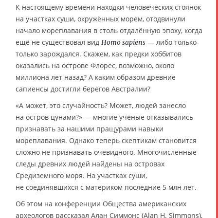
К настоящему времени находки человеческих стоянок
на участках суши, окружённых морем, отодвинули
начало мореплавания в столь отдалённую эпоху, когда
ещё не существовал вид
— либо только-
Homo sapiens
только зарождался. Скажем, как предки хоббитов
оказались на острове Флорес, возможно, около
миллиона лет назад? А каким образом древние
сапиенсы достигли берегов Австралии?
«А может, это случайность? Может, людей занесло
на остров цунами?» — многие учёные отказывались
признавать за нашими пращурами навыки
мореплавания. Однако теперь скептикам становится
сложно не признавать очевидного. Многочисленные
следы древних людей найдены на островах
Средиземного моря. На участках суши,
не соединявшихся с материком последние 5 млн лет.
Об этом на конференции Общества американских
археологов рассказал Алан Симмонс (Alan H. Simmons),