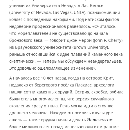
учёный из Университета Невады в Лас-Вегасе
(University of Nevada, Las Vegas, UNLV), познакомивший
коллег с последними находками. Под натиском фактов
недоверие профессионалов развеялось. «Считалось,
что мореплавателей не существовало до начала
бронзового века, — говорит Джон Черри (John F. Cherry)
из Брауновского университета (Brown University),
раньше относившийся к идее плаваний каменного века
скептически. — Теперь мы обсуждаем неандертальцев.
Это довольно ошеломляющее изменение».
А началось всё 10 лет назад, когда на острове Крит,
недалеко от берегового посёлка Плакиас, археологи
нашли сотни каменных орудий. Острия, скребки, рубила
были столь многочисленны, что версия случайного
скопления сразу отпала. Речь могла идти о стоянке
древнего человека. Находки относились к культуре
ашель — такие орудия начали делать
Homo erectus
более миллиона лет назад, использовали их и ранние