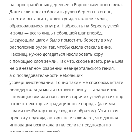
распространённых деревьев в Европе каменного века.
Даже если просто бросить рулон бересты в огонь,
а потом вытащить, можно увидеть капли смолы,
образовавшиеся внутри. Набросать на бересту углей
и золы — всего лишь небольшой шаг вперёд.
Следующим шагом было поместить бересту в яму,
расположив рулон так, чтобы смола стекала вниз.
Наконец, нужно догадаться изолировать кору
с помощью слоя земли. Так что, скорее всего, речь шла
не о внезапном озарении неандертальского гения,
а о последовательности небольших
усовершенствований. Точно таким же способом, кстати,
неандертальцы могли готовить пищу — аналогично
с помощью ям или насыпи из горячих углей до сих пор
готовят некоторые традиционные народы (да и мы
с вами печём картошку сходным образом). Учитывая
простоту подхода, авторы не исключают, что данная
инновация возникала в палеолите неоднократно
в разных группах людей.