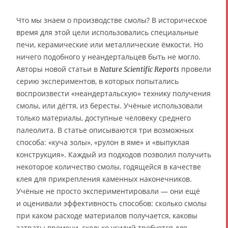
Что мы знаем о производстве смолы? В историческое
время для этой цели использовались специальные
печи, керамические или металлические ёмкости. Но
ничего подобного у неандертальцев быть не могло.
Авторы новой статьи в
провели
Nature Scientific Reports
серию экспериментов, в которых попытались
воспроизвести «неандертальскую» технику получения
смолы, или дёгтя, из бересты. Учёные использовали
только материалы, доступные человеку среднего
палеолита. В статье описываются три возможных
способа: «куча золы», «рулон в яме» и «выпуклая
конструкция». Каждый из подходов позволил получить
некоторое количество смолы, годящейся в качестве
клея для прикрепления каменных наконечников.
Учёные не просто экспериментировали — они ещё
и оценивали эффективность способов: сколько смолы
при каком расходе материалов получается, каковы
затраты времени, сколько усилий требуется для