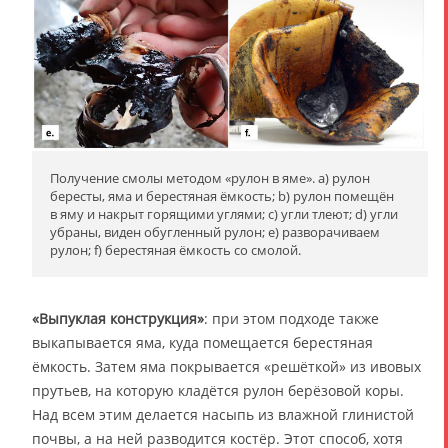
Получение смолы методом «рулон в яме». a) рулон
бересты, яма и берестяная ёмкость; b) рулон помещён
в яму и накрыт горящими углями; с) угли тлеют; d) угли
убраны, виден обугленный рулон; e) разворачиваем
рулон; f) берестяная ёмкость со смолой.
«Выпуклая конструкция»
: при этом подходе также
выкапывается яма, куда помещается берестяная
ёмкость. Затем яма покрывается «решёткой» из ивовых
прутьев, на которую кладётся рулон берёзовой коры.
Над всем этим делается насыпь из влажной глинистой
почвы, а на ней разводится костёр. Этот способ, хотя