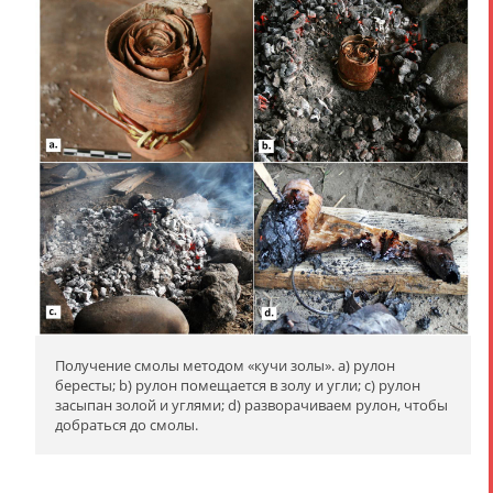
Получение смолы методом «кучи золы». a) рулон
бересты; b) рулон помещается в золу и угли; c) рулон
засыпан золой и углями; d) разворачиваем рулон, чтобы
добраться до смолы.