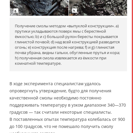
Получение смолы методом «выпуклой конструкции». a)
прутики укладываются поверх ямы с берестяной
ёмкостью; b) и c) большой рулон бересты покрывается
глинистой почвой; d) над всей конструкцией разводится
огонь; e) конструкция после нагрева; f) и g) глинистая
почва убрана, видны гальки, обугленные прутья и кора;
h) полученная смола извлекается из ёмкости при
комнатной температуре.
В ходе эксперимента специалистам удалось
опровергнуть утверждение, будто для получения
качественной смолы необходимо постоянно
поддерживать температуру в узком диапазоне 340—370
градусов — так считали некоторые специалисты.
В поставленных опытах температура колебалась от 900
до 100 градусов, что не помешало получить смолу