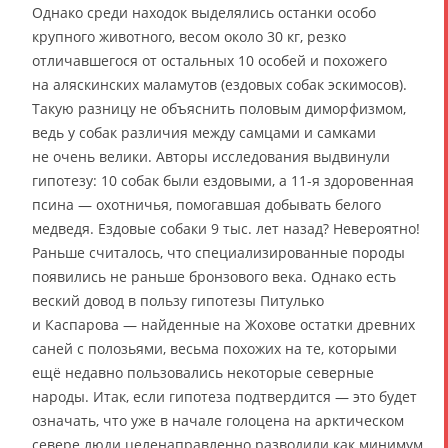
Однако среди находок выделялись останки особо
крупного животного, весом около 30 кг, резко
отличавшегося от остальных 10 особей и похожего
на аляскинских маламутов (ездовых собак эскимосов).
Такую разницу не объяснить половым диморфизмом,
ведь у собак различия между самцами и самками
не очень велики. Авторы исследования выдвинули
гипотезу: 10 собак были ездовыми, а 11-я здоровенная
псина — охотничья, помогавшая добывать белого
медведя. Ездовые собаки 9 тыс. лет назад? Невероятно!
Раньше считалось, что специализированные породы
появились не раньше бронзового века. Однако есть
веский довод в пользу гипотезы Питулько
и Каспарова — найденные на Жохове остатки древних
саней с полозьями, весьма похожих на те, которыми
ещё недавно пользовались некоторые северные
народы. Итак, если гипотеза подтвердится — это будет
означать, что уже в начале голоцена на арктическом
севере люди целенаправленно разводили как минимум