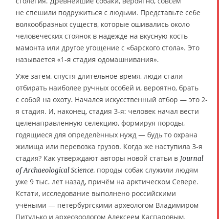
столетия. Древнейшие собаки, вероятно, совсем
не спешили подружиться с людьми. Представьте себе
волкообразных существ, которые ошивались около
человеческих стоянок в надежде на вкусную кость
мамонта или другое угощение с «барского стола». Это
называется «1-я стадия одомашнивания».
Уже затем, спустя длительное время, люди стали
отбирать наиболее ручных особей и, вероятно, брать
с собой на охоту. Начался искусственный отбор — это 2-
я стадия. И, наконец, стадия 3-я: человек начал вести
целенаправленную селекцию, формируя породы,
годящиеся для определённых нужд — будь то охрана
жилища или перевозка грузов. Когда же наступила 3-я
стадия? Как утверждают авторы новой статьи в
Journal
, породы собак служили людям
of Archaeological Science
уже 9 тыс. лет назад, причём на арктическом Севере.
Кстати, исследование выполнено российскими
учёными — петербургскими археологом Владимиром
Питулько и археозоологом Алексеем Каспаровым.