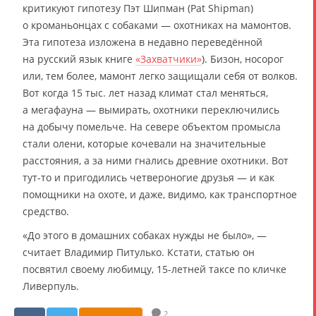
критикуют гипотезу Пэт Шипман (Pat Shipman)
о кроманьонцах с собаками — охотниках на мамонтов.
Эта гипотеза изложена в недавно переведённой
на русский язык книге
«Захватчики»
). Бизон, носорог
или, тем более, мамонт легко защищали себя от волков.
Вот когда 15 тыс. лет назад климат стал меняться,
а мегафауна — вымирать, охотники переключились
на добычу помельче. На севере объектом промысла
стали олени, которые кочевали на значительные
расстояния, а за ними гнались древние охотники. Вот
тут-то и пригодились четвероногие друзья — и как
помощники на охоте, и даже, видимо, как транспортное
средство.
«До этого в домашних собаках нужды не было», —
считает Владимир Питулько. Кстати, статью он
посвятил своему любимцу, 15-летней таксе по кличке
Ливерпуль.
2