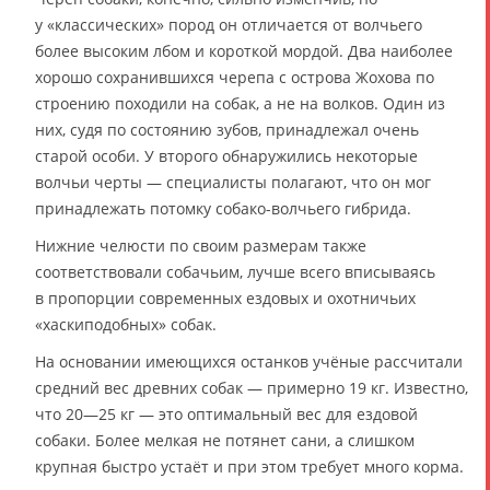
у «классических» пород он отличается от волчьего
более высоким лбом и короткой мордой. Два наиболее
хорошо сохранившихся черепа с острова Жохова по
строению походили на собак, а не на волков. Один из
них, судя по состоянию зубов, принадлежал очень
старой особи. У второго обнаружились некоторые
волчьи черты — специалисты полагают, что он мог
принадлежать потомку собако-волчьего гибрида.
Нижние челюсти по своим размерам также
соответствовали собачьим, лучше всего вписываясь
в пропорции современных ездовых и охотничьих
«хаскиподобных» собак.
На основании имеющихся останков учёные рассчитали
средний вес древних собак — примерно 19 кг. Известно,
что 20—25 кг — это оптимальный вес для ездовой
собаки. Более мелкая не потянет сани, а слишком
крупная быстро устаёт и при этом требует много корма.