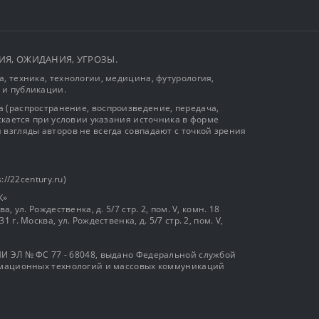
ЫТИЯ, ОЖИДАНИЯ, УГРОЗЫ.
, техника, технологии, медицина, футурология,
 и публикации.
 (распространение, воспроизведение, передача,
ускается при условии указания источника в форме
 взгляды авторов не всегда совпадают с точкой зрения
://22century.ru)
К»
, ул. Рождественка, д. 5/7 стр. 2, пом. V, комн. 18
г. Москва, ул. Рождественка, д. 5/7 стр. 2, пом. V,
И ЭЛ № ФС 77 - 68048, выдано Федеральной службой
ормационных технологий и массовых коммуникаций