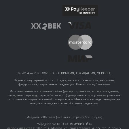
© 2014 — 2025 XX2 ВЕК. ОТКРЫТИЯ, ОЖИДАНИЯ, УГРОЗЫ.
Научно-популярный портал. Наука, техника, технологии, медицина,
футурология, социальные тенденции. Новости и публикации.
Использование материалов сайта (распространение, воспроизведение,
передача, перевод, переработка и др.) допускается при условии указания
источника в форме активной гиперссылки. Мнения и взгляды авторов не
всегда совпадают с точкой зрения редакции.
Издание «XX2 век» («22 век», https://22century.ru)
Учредитель: OOO «КОММУНИКЕЙК»
Адрес учредителя: 107031 г. Москва, ул. Рождественка, д. 5/7 стр. 2, пом. V,