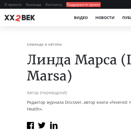
О проекте
Команда
Контакты
Поддержите проект
ВИДЕО
НОВОСТИ
ПУБ
КОМАНДА И АВТОРЫ
Линда Марса (
Marsa)
Автор (переводной)
Редактор журнала Discover, автор книги «Fevered: H
Health».