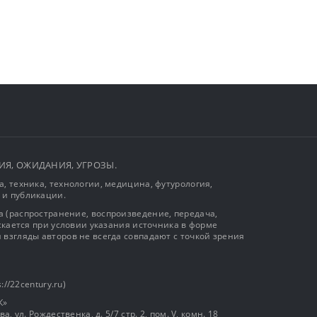
ЫТИЯ, ОЖИДАНИЯ, УГРОЗЫ.
, техника, технологии, медицина, футурология,
 и публикации.
 (распространение, воспроизведение, передача,
ускается при условии указания источника в форме
 взгляды авторов не всегда совпадают с точкой зрения
://22century.ru)
К»
, ул. Рождественка, д. 5/7 стр. 2, пом. V, комн. 18