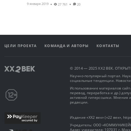
9 января 2019
27 761
20
ЦЕЛИ ПРОЕКТА
КОМАНДА И АВТОРЫ
КОНТАКТЫ
© 2014 — 2025 XX2 ВЕК. ОТКР
Научно-популярный портал. Наука
социальные тенденции. Новости
Использование материалов сайта
перевод, переработка и др.) доп
активной гиперссылки. Мнения и
редакции.
Издание «XX2 век» («22 век», https
Учредитель: OOO «КОММУНИКЕЙ
Адрес учредителя: 107031 г. Москва