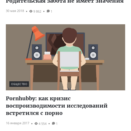
Родительская забота не имеет значения
30 мая 2018
9 862
1
ОБЩЕСТВО
Pornhubby: как кризис
воспроизводимости исследований
встретился с порно
16 января 2017
4 554
1