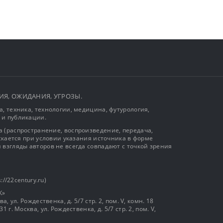
ЫТИЯ, ОЖИДАНИЯ, УГРОЗЫ.
, техника, технологии, медицина, футурология,
 и публикации.
 (распространение, воспроизведение, передача,
ускается при условии указания источника в форме
 взгляды авторов не всегда совпадают с точкой зрения
://22century.ru)
К»
, ул. Рождественка, д. 5/7 стр. 2, пом. V, комн. 18
г. Москва, ул. Рождественка, д. 5/7 стр. 2, пом. V,