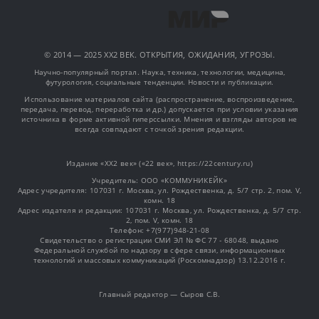
© 2014 — 2025 XX2 ВЕК. ОТКРЫТИЯ, ОЖИДАНИЯ, УГРОЗЫ.
Научно-популярный портал. Наука, техника, технологии, медицина,
футурология, социальные тенденции. Новости и публикации.
Использование материалов сайта (распространение, воспроизведение,
передача, перевод, переработка и др.) допускается при условии указания
источника в форме активной гиперссылки. Мнения и взгляды авторов не
всегда совпадают с точкой зрения редакции.
Издание «XX2 век» («22 век», https://22century.ru)
Учредитель: OOO «КОММУНИКЕЙК»
Адрес учредителя: 107031 г. Москва, ул. Рождественка, д. 5/7 стр. 2, пом. V,
комн. 18
Адрес издателя и редакции: 107031 г. Москва, ул. Рождественка, д. 5/7 стр.
2, пом. V, комн. 18
Телефон: +7(977)948-21-08
Свидетельство о регистрации СМИ ЭЛ № ФС 77 - 68048, выдано
Федеральной службой по надзору в сфере связи, информационных
технологий и массовых коммуникаций (Роскомнадзор) 13.12.2016 г.
Главный редактор — Сыров С.В.