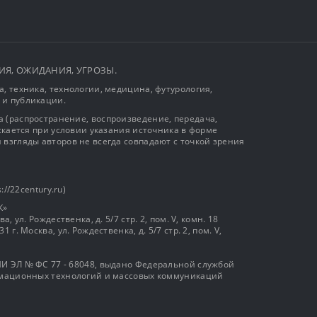
ЫТИЯ, ОЖИДАНИЯ, УГРОЗЫ.
, техника, технологии, медицина, футурология,
 и публикации.
 (распространение, воспроизведение, передача,
ускается при условии указания источника в форме
 взгляды авторов не всегда совпадают с точкой зрения
://22century.ru)
К»
, ул. Рождественка, д. 5/7 стр. 2, пом. V, комн. 18
г. Москва, ул. Рождественка, д. 5/7 стр. 2, пом. V,
И ЭЛ № ФС 77 - 68048, выдано Федеральной службой
ормационных технологий и массовых коммуникаций