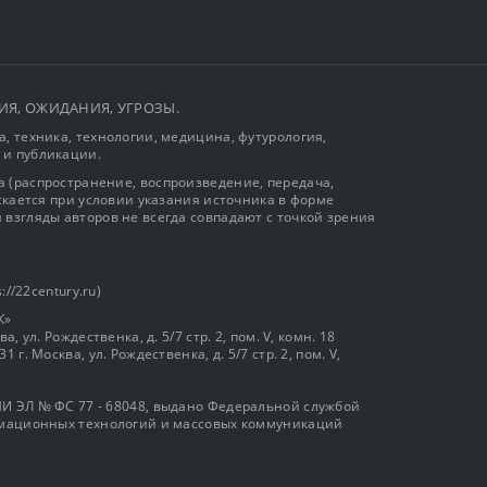
ЫТИЯ, ОЖИДАНИЯ, УГРОЗЫ.
, техника, технологии, медицина, футурология,
 и публикации.
 (распространение, воспроизведение, передача,
ускается при условии указания источника в форме
 взгляды авторов не всегда совпадают с точкой зрения
://22century.ru)
К»
, ул. Рождественка, д. 5/7 стр. 2, пом. V, комн. 18
г. Москва, ул. Рождественка, д. 5/7 стр. 2, пом. V,
И ЭЛ № ФС 77 - 68048, выдано Федеральной службой
ормационных технологий и массовых коммуникаций