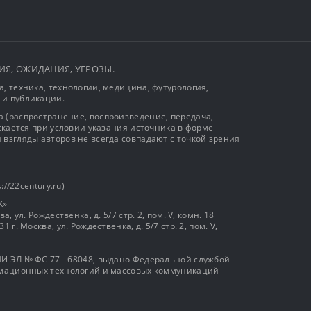
ЫТИЯ, ОЖИДАНИЯ, УГРОЗЫ.
, техника, технологии, медицина, футурология,
 и публикации.
 (распространение, воспроизведение, передача,
ускается при условии указания источника в форме
 взгляды авторов не всегда совпадают с точкой зрения
://22century.ru)
К»
, ул. Рождественка, д. 5/7 стр. 2, пом. V, комн. 18
г. Москва, ул. Рождественка, д. 5/7 стр. 2, пом. V,
И ЭЛ № ФС 77 - 68048, выдано Федеральной службой
ормационных технологий и массовых коммуникаций