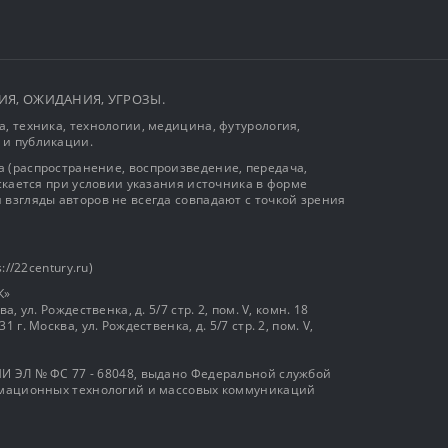
ЫТИЯ, ОЖИДАНИЯ, УГРОЗЫ.
, техника, технологии, медицина, футурология,
 и публикации.
 (распространение, воспроизведение, передача,
ускается при условии указания источника в форме
 взгляды авторов не всегда совпадают с точкой зрения
://22century.ru)
К»
, ул. Рождественка, д. 5/7 стр. 2, пом. V, комн. 18
г. Москва, ул. Рождественка, д. 5/7 стр. 2, пом. V,
И ЭЛ № ФС 77 - 68048, выдано Федеральной службой
ормационных технологий и массовых коммуникаций