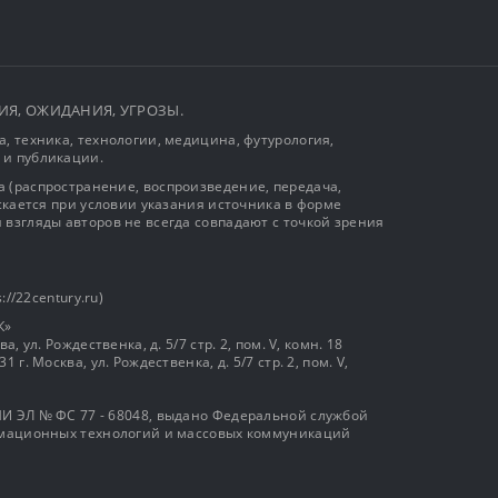
ЫТИЯ, ОЖИДАНИЯ, УГРОЗЫ.
, техника, технологии, медицина, футурология,
 и публикации.
 (распространение, воспроизведение, передача,
ускается при условии указания источника в форме
 взгляды авторов не всегда совпадают с точкой зрения
://22century.ru)
К»
, ул. Рождественка, д. 5/7 стр. 2, пом. V, комн. 18
г. Москва, ул. Рождественка, д. 5/7 стр. 2, пом. V,
И ЭЛ № ФС 77 - 68048, выдано Федеральной службой
ормационных технологий и массовых коммуникаций