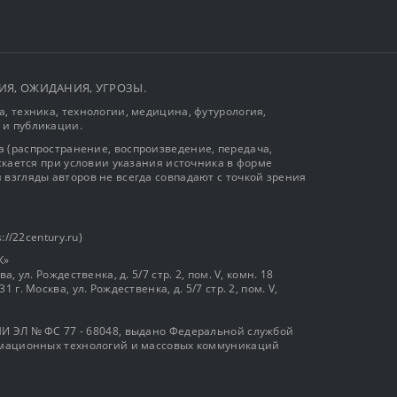
ЫТИЯ, ОЖИДАНИЯ, УГРОЗЫ.
, техника, технологии, медицина, футурология,
 и публикации.
 (распространение, воспроизведение, передача,
ускается при условии указания источника в форме
 взгляды авторов не всегда совпадают с точкой зрения
://22century.ru)
К»
, ул. Рождественка, д. 5/7 стр. 2, пом. V, комн. 18
г. Москва, ул. Рождественка, д. 5/7 стр. 2, пом. V,
И ЭЛ № ФС 77 - 68048, выдано Федеральной службой
ормационных технологий и массовых коммуникаций