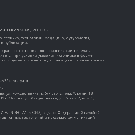
ЫТИЯ, ОЖИДАНИЯ, УГРОЗЫ.
, техника, технологии, медицина, футурология,
 и публикации.
 (распространение, воспроизведение, передача,
ускается при условии указания источника в форме
 взгляды авторов не всегда совпадают с точкой зрения
://22century.ru)
К»
, ул. Рождественка, д. 5/7 стр. 2, пом. V, комн. 18
г. Москва, ул. Рождественка, д. 5/7 стр. 2, пом. V,
И ЭЛ № ФС 77 - 68048, выдано Федеральной службой
ормационных технологий и массовых коммуникаций