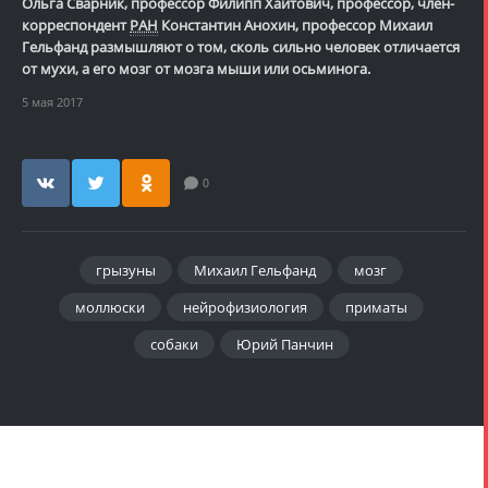
Ольга Сварник, профессор Филипп Хайтович, профессор, член-
корреспондент
РАН
Константин Анохин, профессор Михаил
Гельфанд размышляют о том, сколь сильно человек отличается
от мухи, а его мозг от мозга мыши или осьминога.
5 мая 2017
0
грызуны
Михаил Гельфанд
мозг
моллюски
нейрофизиология
приматы
собаки
Юрий Панчин