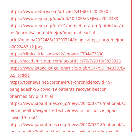
https://www.nature.com/articles/s41586-020-2550-z
https://www.nejm.org/doi/full/10.1056/NEJMoa2022483
https://www.nejm.org/na101/home/literatum/publisher/m
ms/journals/content/nejm/0/nejm.ahead-of-
print/nejmoa2022483/20200714/images/img_xlarge/nejmo
a2022483_f2.jpeg
https://clinicaltrials.gov/ct2/show/NCT04473690
https://academic.oup.com/jac/article/75/7/2013/5838326
https://www.jstage.jst.go.jp/article/pjab/93/7/93_PJA9307B-
02/_article
https://tbsnews.net/coronavirus-chronicle/covid-19-
bangladesh/96-covid-19-patients-recover-beacon-
pharmas-favipira-trial
https://www.japantimes.co.jp/news/2020/07/10/national/sc
ience-health/avigans-effectiveness-inconclusive-japan-
covid-19-trial/
https://www.japantimes.co.jp/news/2020/07/18/national/sc
ience-health/fujifilm-start-another-avigan-study-kuwait-