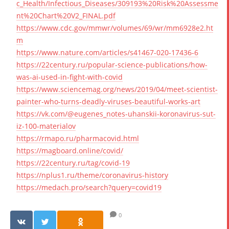
c_Health/Infectious_Diseases/309193%20Risk%20Assessme
nt%20Chart%20V2_FINAL.pdf
https://www.cdc.gov/mmwr/volumes/69/wr/mm6928e2.ht
m
https://www.nature.com/articles/s41467-020-17436-6
https://22century.ru/popular-science-publications/how-
was-ai-used-in-fight-with-covid
https://www.sciencemag.org/news/2019/04/meet-scientist-
painter-who-turns-deadly-viruses-beautiful-works-art
https://vk.com/@eugenes_notes-uhanskii-koronavirus-sut-
iz-100-materialov
https://rmapo.ru/pharmacovid.html
https://magboard.online/covid/
https://22century.ru/tag/covid-19
https://nplus1.ru/theme/coronavirus-history
https://medach.pro/search?query=covid19
0