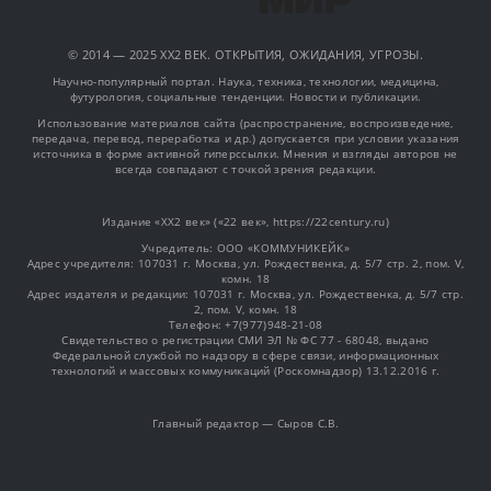
© 2014 — 2025 XX2 ВЕК. ОТКРЫТИЯ, ОЖИДАНИЯ, УГРОЗЫ.
Научно-популярный портал. Наука, техника, технологии, медицина,
футурология, социальные тенденции. Новости и публикации.
Использование материалов сайта (распространение, воспроизведение,
передача, перевод, переработка и др.) допускается при условии указания
источника в форме активной гиперссылки. Мнения и взгляды авторов не
всегда совпадают с точкой зрения редакции.
Издание «XX2 век» («22 век», https://22century.ru)
Учредитель: OOO «КОММУНИКЕЙК»
Адрес учредителя: 107031 г. Москва, ул. Рождественка, д. 5/7 стр. 2, пом. V,
комн. 18
Адрес издателя и редакции: 107031 г. Москва, ул. Рождественка, д. 5/7 стр.
2, пом. V, комн. 18
Телефон: +7(977)948-21-08
Свидетельство о регистрации СМИ ЭЛ № ФС 77 - 68048, выдано
Федеральной службой по надзору в сфере связи, информационных
технологий и массовых коммуникаций (Роскомнадзор) 13.12.2016 г.
Главный редактор — Сыров С.В.