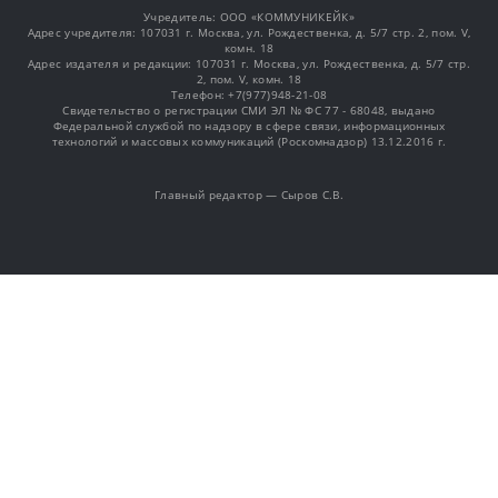
Учредитель: OOO «КОММУНИКЕЙК»
Адрес учредителя: 107031 г. Москва, ул. Рождественка, д. 5/7 стр. 2, пом. V,
комн. 18
Адрес издателя и редакции: 107031 г. Москва, ул. Рождественка, д. 5/7 стр.
2, пом. V, комн. 18
Телефон: +7(977)948-21-08
Свидетельство о регистрации СМИ ЭЛ № ФС 77 - 68048, выдано
Федеральной службой по надзору в сфере связи, информационных
технологий и массовых коммуникаций (Роскомнадзор) 13.12.2016 г.
Главный редактор — Сыров С.В.