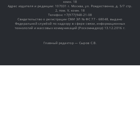
комн. 18
Адрес издателя и редакции: 107031 г. Москва, ул. Рождественка, д. 5/7 стр.
2, пом. V, комн. 18
Телефон: +7(977)948-21-08
Свидетельство о регистрации СМИ ЭЛ № ФС 77 - 68048, выдано
Федеральной службой по надзору в сфере связи, информационных
технологий и массовых коммуникаций (Роскомнадзор) 13.12.2016 г.
Главный редактор — Сыров С.В.